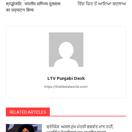
श्रद्धांजलि.. भारतीय वाणिज्य दूतावास
ਵਿੱਚ ਫਿਰ ਤੋਂ ਆਇਆ ਬਦਲਾਅ
का उद्घाटन किया
LTV Punjabi Desk
https://theliberalworld.com/
RELATED ARTICLES
ਬ੍ਰੇਕਿੰਗ: ਅਸਲ ਮੁੱਖ ਮੰਤਰੀ ਭਗਵੰਤ ਮਾਨ ਨਹੀਂ,