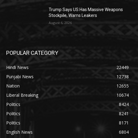
Trump Says US Has Massive Weapons
Stockpile, Warns Leakers
August 6, 2026
POPULAR CATEGORY
Hindi News
22449
Punjabi News
12738
Nation
12655
Liberal Breaking
10674
Politics
8424
Politics
8241
Politics
8171
English News
6804