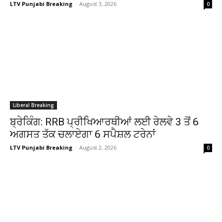
LTV Punjabi Breaking
-
August 3, 2026
0
Liberal Breaking
ਬ੍ਰੇਕਿੰਗ: RRB ਪ੍ਰੀਖਿਆਰਥੀਆਂ ਲਈ ਰੇਲਵੇ 3 ਤੋਂ 6
ਅਗਸਤ ਤੱਕ ਚਲਾਏਗਾ 6 ਸਪੈਸ਼ਲ ਟਰੇਨਾਂ
LTV Punjabi Breaking
-
August 2, 2026
0