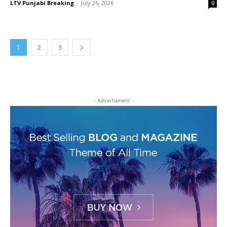
LTV Punjabi Breaking
-
July 26, 2026
0
1
2
3
- Advertisment -