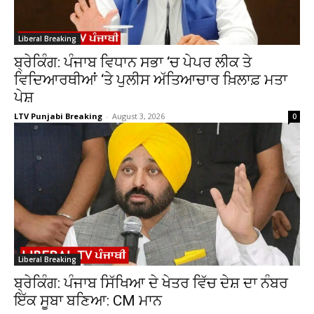
Liberal Breaking
ਬ੍ਰੇਕਿੰਗ: ਪੰਜਾਬ ਵਿਧਾਨ ਸਭਾ ‘ਚ ਪੇਪਰ ਲੀਕ ਤੇ
ਵਿਦਿਆਰਥੀਆਂ ‘ਤੇ ਪੁਲੀਸ ਅੱਤਿਆਚਾਰ ਖ਼ਿਲਾਫ਼ ਮਤਾ
ਪੇਸ਼
LTV Punjabi Breaking
-
August 3, 2026
0
Liberal Breaking
ਬ੍ਰੇਕਿੰਗ: ਪੰਜਾਬ ਸਿੱਖਿਆ ਦੇ ਖੇਤਰ ਵਿੱਚ ਦੇਸ਼ ਦਾ ਨੰਬਰ
ਇੱਕ ਸੂਬਾ ਬਣਿਆ: CM ਮਾਨ