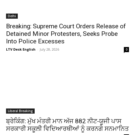
Delhi
Breaking: Supreme Court Orders Release of
Detained Minor Protesters, Seeks Probe
Into Police Excesses
LTV Desk English
-
July 28, 2026
0
Liberal Breaking
ਬ੍ਰੇਕਿੰਗ: ਮੁੱਖ ਮੰਤਰੀ ਮਾਨ ਅੱਜ 882 ਨੀਟ-ਯੂਜੀ ਪਾਸ
ਸਰਕਾਰੀ ਸਕੂਲੀ ਵਿਦਿਆਰਥੀਆਂ ਨੂੰ ਕਰਨਗੇ ਸਨਮਾਨਿਤ