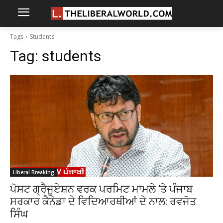
Tags
Students
Tag:
students
Liberal Breaking
ਪੋਸਟ ਗ੍ਰੈਜੂਏਸ਼ਨ ਵਰਕ ਪਰਮਿਟ ਮਾਮਲੇ ‘ਤੇ ਪੰਜਾਬ
ਸਰਕਾਰ ਕੈਨੇਡਾ ਦੇ ਵਿਦਿਆਰਥੀਆਂ ਦੇ ਨਾਲ: ਰਵਜੋਤ
ਸਿੰਘ