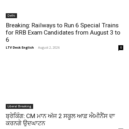
Delhi
Breaking: Railways to Run 6 Special Trains
for RRB Exam Candidates from August 3 to
6
LTV Desk English
-
August 2, 2026
0
Liberal Breaking
ਬ੍ਰੇਕਿੰਗ: CM ਮਾਨ ਅੱਜ 2 ਸਕੂਲ ਆਫ਼ ਐਮੀਨੈਂਸ ਦਾ
ਕਰਨਗੇ ਉਦਘਾਟਨ