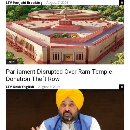
LTV Punjabi Breaking
-
August 7, 2026
0
Delhi
Parliament Disrupted Over Ram Temple
Donation Theft Row
LTV Desk English
-
August 3, 2026
0