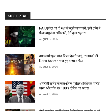
MOST READ
PAK एजेंटों को दी रक्षा से जुड़ी जानकारी, हनी ट्रैप में
फंसा वायुसेना अधिकारी, ऐसे हुआ खुलासा
August 8, 2026
क्या लक्ष्मी पूजा छोड़ फिल्म देखने जाएं, ‘रामायण’ की
रिलीज डेट पर नाराज हुए भारतीय फैंस
August 8, 2026
अमेरिकी सीनेट से रूस-ईरान प्रतिबंध विधेयक पारित,
भारत और चीन पर 100% टैरिफ का खतरा
August 8, 2026