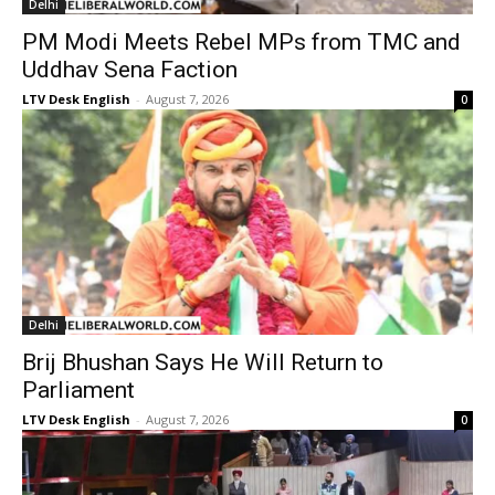
Delhi
PM Modi Meets Rebel MPs from TMC and
Uddhav Sena Faction
LTV Desk English
-
August 7, 2026
0
Delhi
Brij Bhushan Says He Will Return to
Parliament
LTV Desk English
-
August 7, 2026
0