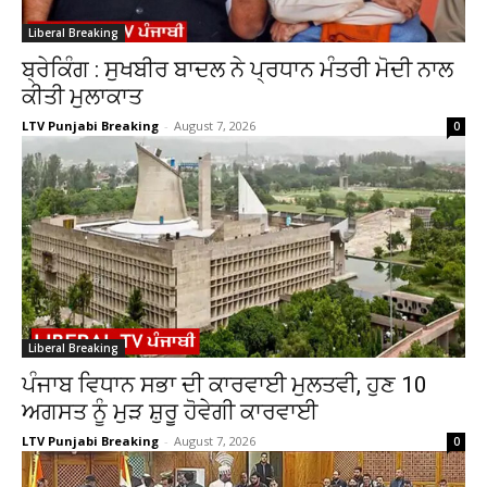
Liberal Breaking
ਬ੍ਰੇਕਿੰਗ : ਸੁਖਬੀਰ ਬਾਦਲ ਨੇ ਪ੍ਰਧਾਨ ਮੰਤਰੀ ਮੋਦੀ ਨਾਲ
ਕੀਤੀ ਮੁਲਾਕਾਤ
LTV Punjabi Breaking
-
August 7, 2026
0
Liberal Breaking
ਪੰਜਾਬ ਵਿਧਾਨ ਸਭਾ ਦੀ ਕਾਰਵਾਈ ਮੁਲਤਵੀ, ਹੁਣ 10
ਅਗਸਤ ਨੂੰ ਮੁੜ ਸ਼ੁਰੂ ਹੋਵੇਗੀ ਕਾਰਵਾਈ
LTV Punjabi Breaking
-
August 7, 2026
0