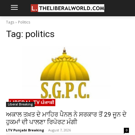
Tags
Politics
Tag:
politics
Liberal Breaking
ਅਕਾਲ ਤਖ਼ਤ ਦੇ ਮਾਹਿਰ ਪੈਨਲ ਨੇ ਸਰਕਾਰ ਤੋਂ 29 ਜੂਨ ਦੇ
ਹੁਕਮਾਂ ਦੀ ਪਾਲਣਾ ਰਿਪੋਰਟ ਮੰਗੀ
LTV Punjabi Breaking
-
August 7, 2026
0