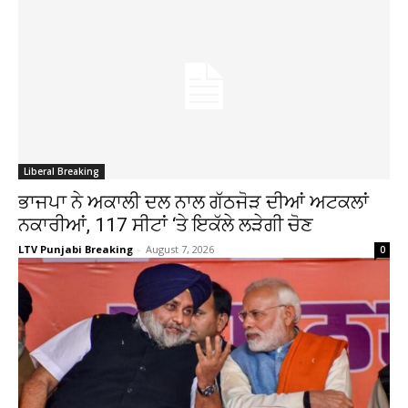
Liberal Breaking
ਭਾਜਪਾ ਨੇ ਅਕਾਲੀ ਦਲ ਨਾਲ ਗੱਠਜੋੜ ਦੀਆਂ ਅਟਕਲਾਂ
ਨਕਾਰੀਆਂ, 117 ਸੀਟਾਂ ‘ਤੇ ਇਕੱਲੇ ਲੜੇਗੀ ਚੋਣ
LTV Punjabi Breaking
-
August 7, 2026
0