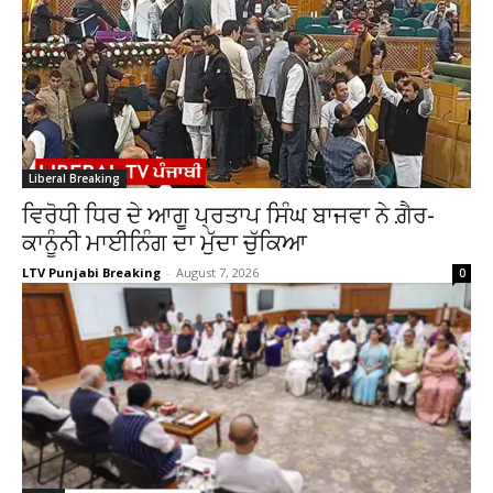
Liberal Breaking
ਵਿਰੋਧੀ ਧਿਰ ਦੇ ਆਗੂ ਪ੍ਰਤਾਪ ਸਿੰਘ ਬਾਜਵਾ ਨੇ ਗ਼ੈਰ-
ਕਾਨੂੰਨੀ ਮਾਈਨਿੰਗ ਦਾ ਮੁੱਦਾ ਚੁੱਕਿਆ
LTV Punjabi Breaking
-
August 7, 2026
0