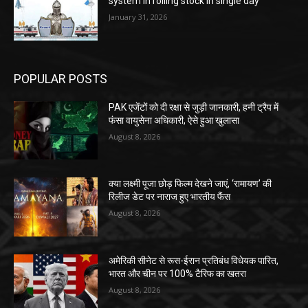
system in rolling stock in single day
January 31, 2026
POPULAR POSTS
PAK एजेंटों को दी रक्षा से जुड़ी जानकारी, हनी ट्रैप में
फंसा वायुसेना अधिकारी, ऐसे हुआ खुलासा
August 8, 2026
क्या लक्ष्मी पूजा छोड़ फिल्म देखने जाएं, ‘रामायण’ की
रिलीज डेट पर नाराज हुए भारतीय फैंस
August 8, 2026
अमेरिकी सीनेट से रूस-ईरान प्रतिबंध विधेयक पारित,
भारत और चीन पर 100% टैरिफ का खतरा
August 8, 2026