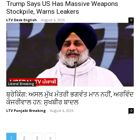
Trump Says US Has Massive Weapons
Stockpile, Warns Leakers
LTV Desk English
-
August 6, 2026
0
Liberal Breaking
ਬ੍ਰੇਕਿੰਗ: ਅਸਲ ਮੁੱਖ ਮੰਤਰੀ ਭਗਵੰਤ ਮਾਨ ਨਹੀਂ, ਅਰਵਿੰਦ
ਕੇਜਰੀਵਾਲ ਹਨ: ਸੁਖਬੀਰ ਬਾਦਲ
LTV Punjabi Breaking
-
August 6, 2026
0
1
2
3