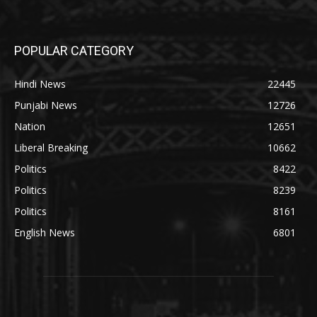
POPULAR CATEGORY
Hindi News
22445
Punjabi News
12726
Nation
12651
Liberal Breaking
10662
Politics
8422
Politics
8239
Politics
8161
English News
6801