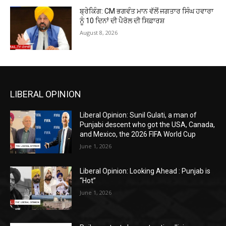
ਬ੍ਰੇਕਿੰਗ: CM ਭਗਵੰਤ ਮਾਨ ਵੱਲੋਂ ਜਗਤਾਰ ਸਿੰਘ ਹਵਾਰਾ
ਨੂੰ 10 ਦਿਨਾਂ ਦੀ ਪੈਰੋਲ ਦੀ ਸਿਫ਼ਾਰਸ਼
August 8, 2026
LIBERAL OPINION
Liberal Opinion: Sunil Gulati, a man of
Punjabi descent who got the USA, Canada,
and Mexico, the 2026 FIFA World Cup
June 1, 2026
Liberal Opinion: Looking Ahead : Punjab is
“Hot”
June 1, 2026