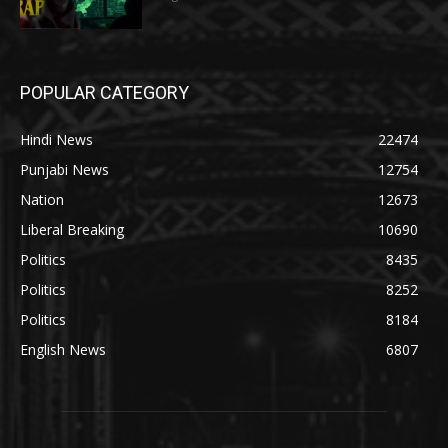
POPULAR CATEGORY
Hindi News
22474
Punjabi News
12754
Nation
12673
Liberal Breaking
10690
Politics
8435
Politics
8252
Politics
8184
English News
6807