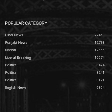
POPULAR CATEGORY
Hindi News
22450
Punjabi News
12738
Nation
12655
Liberal Breaking
10674
Politics
8424
Politics
8241
Politics
8171
English News
6804