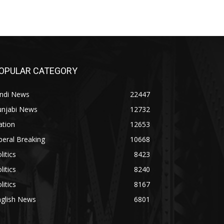
OPULAR CATEGORY
indi News
22447
unjabi News
12732
ation
12653
beral Breaking
10668
litics
8423
litics
8240
litics
8167
nglish News
6801