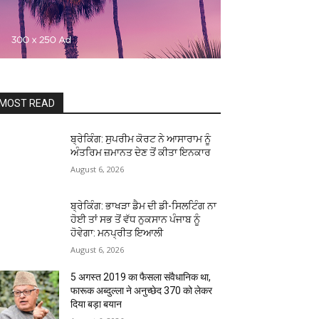
MOST READ
ਬ੍ਰੇਕਿੰਗ: ਸੁਪਰੀਮ ਕੋਰਟ ਨੇ ਆਸਾਰਾਮ ਨੂੰ
ਅੰਤਰਿਮ ਜ਼ਮਾਨਤ ਦੇਣ ਤੋਂ ਕੀਤਾ ਇਨਕਾਰ
August 6, 2026
ਬ੍ਰੇਕਿੰਗ: ਭਾਖੜਾ ਡੈਮ ਦੀ ਡੀ-ਸਿਲਟਿੰਗ ਨਾ
ਹੋਈ ਤਾਂ ਸਭ ਤੋਂ ਵੱਧ ਨੁਕਸਾਨ ਪੰਜਾਬ ਨੂੰ
ਹੋਵੇਗਾ: ਮਨਪ੍ਰੀਤ ਇਆਲੀ
August 6, 2026
5 अगस्त 2019 का फैसला संवैधानिक था,
फारूक अब्दुल्ला ने अनुच्छेद 370 को लेकर
दिया बड़ा बयान