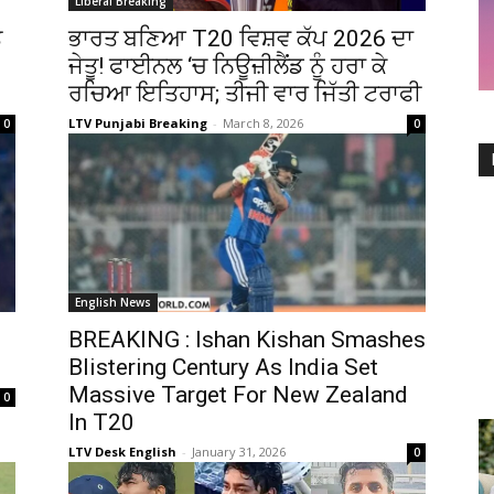
Liberal Breaking
ੇ
ਭਾਰਤ ਬਣਿਆ T20 ਵਿਸ਼ਵ ਕੱਪ 2026 ਦਾ
ਜੇਤੂ! ਫਾਈਨਲ ‘ਚ ਨਿਊਜ਼ੀਲੈਂਡ ਨੂੰ ਹਰਾ ਕੇ
ਰਚਿਆ ਇਤਿਹਾਸ; ਤੀਜੀ ਵਾਰ ਜਿੱਤੀ ਟਰਾਫੀ
LTV Punjabi Breaking
-
March 8, 2026
0
0
English News
BREAKING : Ishan Kishan Smashes
Blistering Century As India Set
Massive Target For New Zealand
0
In T20
LTV Desk English
-
January 31, 2026
0