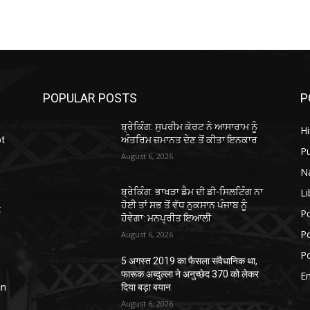
POPULAR POSTS
P
ਬ੍ਰੇਕਿੰਗ: ਸੁਪਰੀਮ ਕੋਰਟ ਨੇ ਆਸਾਰਾਮ ਨੂੰ
H
ot
ਅੰਤਰਿਮ ਜ਼ਮਾਨਤ ਦੇਣ ਤੋਂ ਕੀਤਾ ਇਨਕਾਰ
P
August 6, 2026
N
Li
ਬ੍ਰੇਕਿੰਗ: ਭਾਖੜਾ ਡੈਮ ਦੀ ਡੀ-ਸਿਲਟਿੰਗ ਨਾ
ਹੋਈ ਤਾਂ ਸਭ ਤੋਂ ਵੱਧ ਨੁਕਸਾਨ ਪੰਜਾਬ ਨੂੰ
:
Po
ਹੋਵੇਗਾ: ਮਨਪ੍ਰੀਤ ਇਆਲੀ
Po
August 6, 2026
Po
5 अगस्त 2019 का फैसला संवैधानिक था,
फारूक अब्दुल्ला ने अनुच्छेद 370 को लेकर
E
in
दिया बड़ा बयान
August 6, 2026