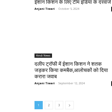
ईशान किशन के लिए टीम इंडिया के दरवाजे
Anjani Tiwari
-
October 5, 2024
Hindi News
दलीप ट्रॉफी में ईशान किशन ने शतक
जड़कर किया कमबैक,आलोचकों को दिया
करारा जवाब
Anjani Tiwari
-
September 12, 2024
1
2
3