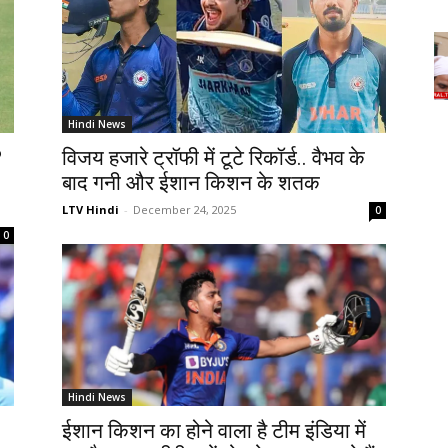
Hindi News
?
विजय हजारे ट्रॉफी में टूटे रिकॉर्ड.. वैभव के
बाद गनी और ईशान किशन के शतक
LTV Hindi
-
December 24, 2025
0
0
Hindi News
ईशान किशन का होने वाला है टीम इंडिया में