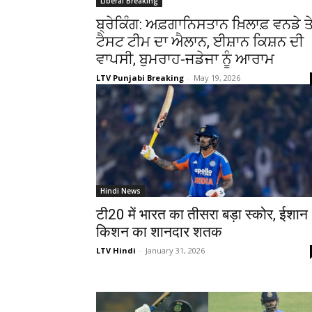
Liberal Breaking
ਬ੍ਰੇਕਿੰਗ: ਅਫ਼ਗਾਨਿਸਤਾਨ ਖ਼ਿਲਾਫ਼ ਵਨਡੇ ਤ
ਟੈਸਟ ਟੀਮ ਦਾ ਐਲਾਨ, ਈਸ਼ਾਨ ਕਿਸ਼ਨ ਦੀ
ਵਾਪਸੀ, ਬੁਮਰਾਹ-ਜਡੇਜਾ ਨੂੰ ਆਰਾਮ
LTV Punjabi Breaking
-
May 19, 2026
Hindi News
टी20 में भारत का तीसरा बड़ा स्कोर, ईशान
किशन का शानदार शतक
LTV Hindi
-
January 31, 2026