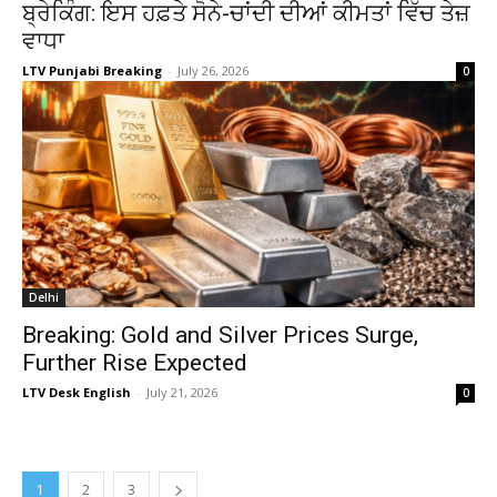
ਬ੍ਰੇਕਿੰਗ: ਇਸ ਹਫ਼ਤੇ ਸੋਨੇ-ਚਾਂਦੀ ਦੀਆਂ ਕੀਮਤਾਂ ਵਿੱਚ ਤੇਜ਼
ਵਾਧਾ
LTV Punjabi Breaking
-
July 26, 2026
0
Delhi
Breaking: Gold and Silver Prices Surge,
Further Rise Expected
LTV Desk English
-
July 21, 2026
0
1
2
3