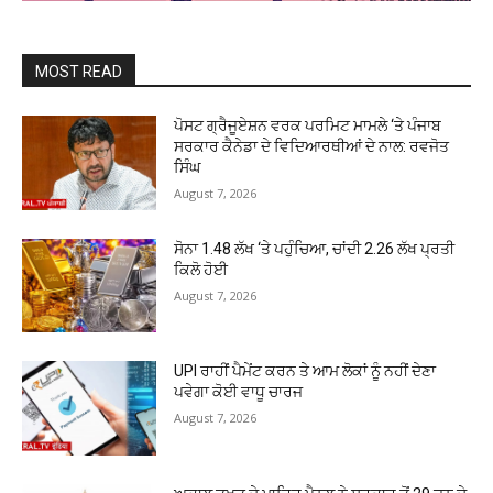
MOST READ
ਪੋਸਟ ਗ੍ਰੈਜੂਏਸ਼ਨ ਵਰਕ ਪਰਮਿਟ ਮਾਮਲੇ ‘ਤੇ ਪੰਜਾਬ
ਸਰਕਾਰ ਕੈਨੇਡਾ ਦੇ ਵਿਦਿਆਰਥੀਆਂ ਦੇ ਨਾਲ: ਰਵਜੋਤ
ਸਿੰਘ
August 7, 2026
ਸੋਨਾ ₹1.48 ਲੱਖ ‘ਤੇ ਪਹੁੰਚਿਆ, ਚਾਂਦੀ ₹2.26 ਲੱਖ ਪ੍ਰਤੀ
ਕਿਲੋ ਹੋਈ
August 7, 2026
UPI ਰਾਹੀਂ ਪੈਮੇਂਟ ਕਰਨ ਤੇ ਆਮ ਲੋਕਾਂ ਨੂੰ ਨਹੀਂ ਦੇਣਾ
ਪਵੇਗਾ ਕੋਈ ਵਾਧੂ ਚਾਰਜ
August 7, 2026