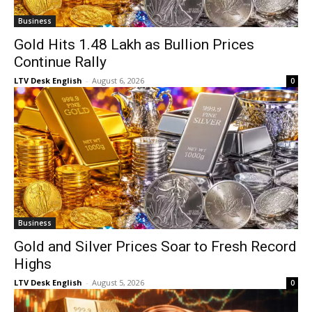
Business
Gold Hits ₹1.48 Lakh as Bullion Prices
Continue Rally
LTV Desk English
-
August 6, 2026
0
Business
Gold and Silver Prices Soar to Fresh Record
Highs
LTV Desk English
-
August 5, 2026
0