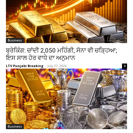
Business
ਬ੍ਰੇਕਿੰਗ: ਚਾਂਦੀ ₹2,050 ਮਹਿੰਗੀ, ਸੋਨਾ ਵੀ ਚੜ੍ਹਿਆ;
ਇਸ ਸਾਲ ਹੋਰ ਵਾਧੇ ਦਾ ਅਨੁਮਾਨ
LTV Punjabi Breaking
-
July 27, 2026
0
Business