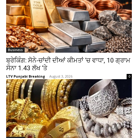
Business
ਬ੍ਰੇਕਿੰਗ: ਸੋਨੇ-ਚਾਂਦੀ ਦੀਆਂ ਕੀਮਤਾਂ ‘ਚ ਵਾਧਾ, 10 ਗ੍ਰਾਮ
ਸੋਨਾ ₹1.43 ਲੱਖ ‘ਤੇ
LTV Punjabi Breaking
-
August 3, 2026
0