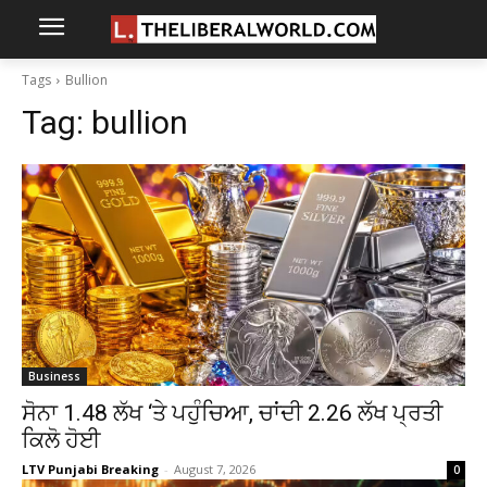
Tags
Bullion
Tag:
bullion
Business
ਸੋਨਾ ₹1.48 ਲੱਖ ‘ਤੇ ਪਹੁੰਚਿਆ, ਚਾਂਦੀ ₹2.26 ਲੱਖ ਪ੍ਰਤੀ
ਕਿਲੋ ਹੋਈ
LTV Punjabi Breaking
-
August 7, 2026
0