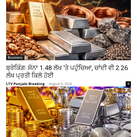
Business
ਬ੍ਰੇਕਿੰਗ: ਸੋਨਾ ₹1.48 ਲੱਖ ‘ਤੇ ਪਹੁੰਚਿਆ, ਚਾਂਦੀ ਵੀ ₹2.26
ਲੱਖ ਪ੍ਰਤੀ ਕਿਲੋ ਹੋਈ
LTV Punjabi Breaking
-
August 6, 2026
0