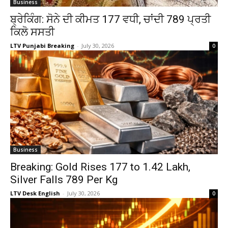
Business
ਬ੍ਰੇਕਿੰਗ: ਸੋਨੇ ਦੀ ਕੀਮਤ ₹177 ਵਧੀ, ਚਾਂਦੀ ₹789 ਪ੍ਰਤੀ
ਕਿਲੋ ਸਸਤੀ
LTV Punjabi Breaking
-
July 30, 2026
0
Business
Breaking: Gold Rises ₹177 to ₹1.42 Lakh,
Silver Falls ₹789 Per Kg
LTV Desk English
-
July 30, 2026
0