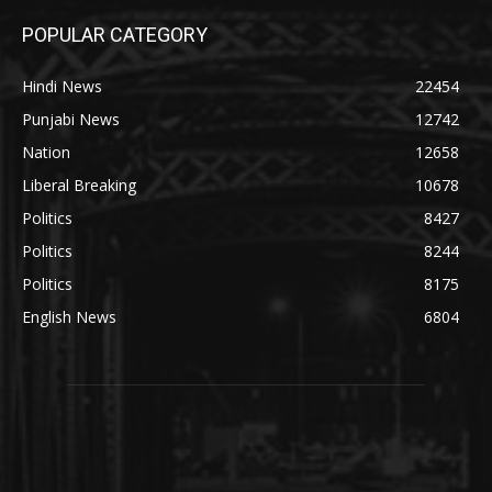
POPULAR CATEGORY
Hindi News
22454
Punjabi News
12742
Nation
12658
Liberal Breaking
10678
Politics
8427
Politics
8244
Politics
8175
English News
6804