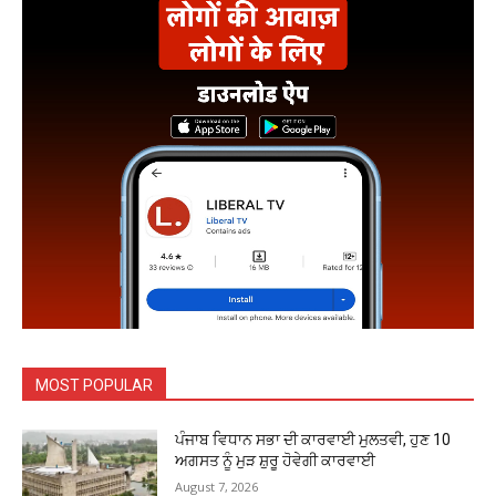
MOST POPULAR
ਪੰਜਾਬ ਵਿਧਾਨ ਸਭਾ ਦੀ ਕਾਰਵਾਈ ਮੁਲਤਵੀ, ਹੁਣ 10
ਅਗਸਤ ਨੂੰ ਮੁੜ ਸ਼ੁਰੂ ਹੋਵੇਗੀ ਕਾਰਵਾਈ
August 7, 2026