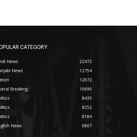
OPULAR CATEGORY
indi News
22472
unjabi News
12754
ation
12672
beral Breaking
10690
litics
8435
litics
8252
litics
8184
nglish News
6807