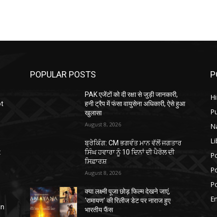
POPULAR POSTS
P
PAK एजेंटों को दी रक्षा से जुड़ी जानकारी,
H
ot
हनी ट्रैप में फंसा वायुसेना अधिकारी, ऐसे हुआ
P
खुलासा
August 8, 2026
N
Li
ਬ੍ਰੇਕਿੰਗ: CM ਭਗਵੰਤ ਮਾਨ ਵੱਲੋਂ ਜਗਤਾਰ
:
ਸਿੰਘ ਹਵਾਰਾ ਨੂੰ 10 ਦਿਨਾਂ ਦੀ ਪੈਰੋਲ ਦੀ
Po
ਸਿਫ਼ਾਰਸ਼
Po
August 8, 2026
Po
क्या लक्ष्मी पूजा छोड़ फिल्म देखने जाएं,
E
‘रामायण’ की रिलीज डेट पर नाराज हुए
in
भारतीय फैंस