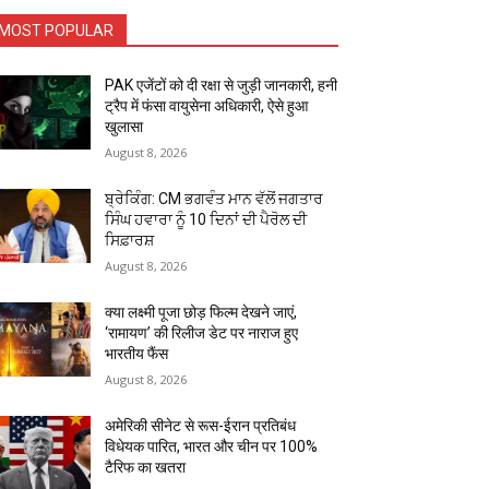
MOST POPULAR
PAK एजेंटों को दी रक्षा से जुड़ी जानकारी, हनी
ट्रैप में फंसा वायुसेना अधिकारी, ऐसे हुआ
खुलासा
August 8, 2026
ਬ੍ਰੇਕਿੰਗ: CM ਭਗਵੰਤ ਮਾਨ ਵੱਲੋਂ ਜਗਤਾਰ
ਸਿੰਘ ਹਵਾਰਾ ਨੂੰ 10 ਦਿਨਾਂ ਦੀ ਪੈਰੋਲ ਦੀ
ਸਿਫ਼ਾਰਸ਼
August 8, 2026
क्या लक्ष्मी पूजा छोड़ फिल्म देखने जाएं,
‘रामायण’ की रिलीज डेट पर नाराज हुए
भारतीय फैंस
August 8, 2026
अमेरिकी सीनेट से रूस-ईरान प्रतिबंध
विधेयक पारित, भारत और चीन पर 100%
टैरिफ का खतरा