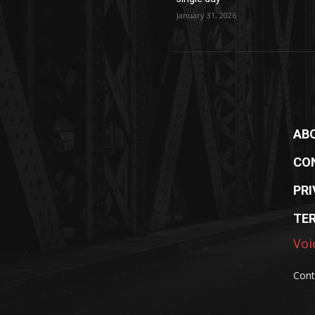
January 31, 2026
AB
CO
PRI
TE
Voi
Cont