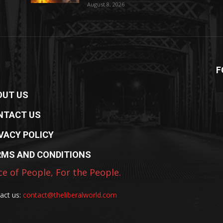
August 8, 2026
F
OUT US
NTACT US
VACY POLICY
RMS AND CONDITIONS
ce of People, For the People.
act us:
contact@theliberalworld.com