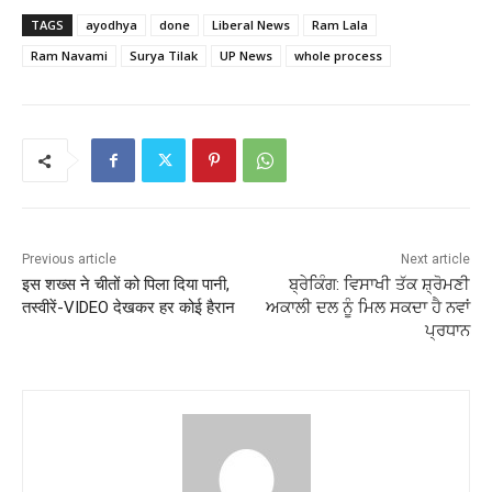
TAGS
ayodhya
done
Liberal News
Ram Lala
Ram Navami
Surya Tilak
UP News
whole process
Previous article
Next article
इस शख्स ने चीतों को पिला दिया पानी,
ਬ੍ਰੇਕਿੰਗ: ਵਿਸਾਖੀ ਤੱਕ ਸ਼੍ਰੋਮਣੀ
तस्वीरें-VIDEO देखकर हर कोई हैरान
ਅਕਾਲੀ ਦਲ ਨੂੰ ਮਿਲ ਸਕਦਾ ਹੈ ਨਵਾਂ
ਪ੍ਰਧਾਨ