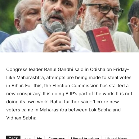
Congress leader Rahul Gandhi said in Odisha on Friday-
Like Maharashtra, attempts are being made to steal votes
in Bihar. For this, the Election Commission has started a
new conspiracy. It is doing BJP’s part of the work. It is not
doing its own work. Rahul further said- 1 crore new
voters came in Maharashtra between Lok Sabha and
Vidhan Sabha.
TAGS
aap
bjp
Congress
Libearl breaking
Liberal News