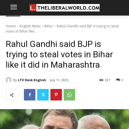
Home
English News
Bihar
Rahul Gandhi said BJP is trying to steal
votes in Bihar like...
Rahul Gandhi said BJP is
trying to steal votes in Bihar
like it did in Maharashtra
By
LTV Desk English
July 11, 2025
327
0