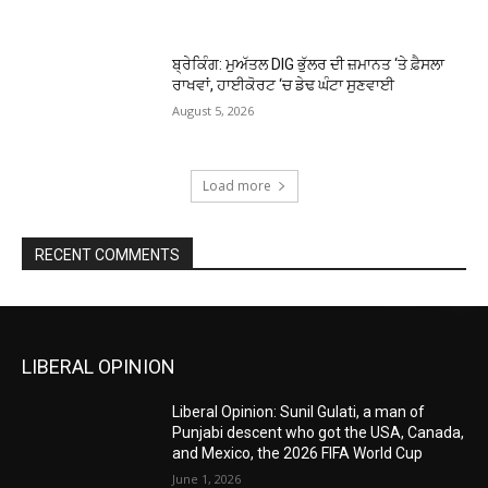
ਬ੍ਰੇਕਿੰਗ: ਮੁਅੱਤਲ DIG ਭੁੱਲਰ ਦੀ ਜ਼ਮਾਨਤ ‘ਤੇ ਫ਼ੈਸਲਾ
ਰਾਖਵਾਂ, ਹਾਈਕੋਰਟ ‘ਚ ਡੇਢ ਘੰਟਾ ਸੁਣਵਾਈ
August 5, 2026
Load more
RECENT COMMENTS
LIBERAL OPINION
Liberal Opinion: Sunil Gulati, a man of
Punjabi descent who got the USA, Canada,
and Mexico, the 2026 FIFA World Cup
June 1, 2026