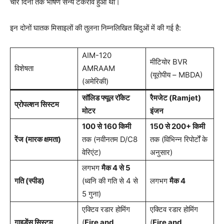
चार दिनों तक भीषण सैन्य टकराव हुआ था।
इन दोनों घातक मिसाइलों की तुलना निम्नलिखित बिंदुओं में की गई है:
AIM-120
मीटियोर BVR
विशेषता
AMRAAM
(यूरोपीय – MBDA)
(अमेरिकी)
सॉलिड फ्यूल रॉकेट
रैमजेट (Ramjet)
प्रोपल्शन सिस्टम
मोटर
इंजन
100 से 160 किमी
150 से 200+ किमी
रेंज (मारक क्षमता)
तक (नवीनतम D/C8
तक (विभिन्न रिपोर्टों के
वेरिएंट)
अनुसार)
लगभग
मैक 4 से 5
गति (स्पीड)
(ध्वनि की गति से 4 से
लगभग
मैक 4
5 गुना)
एक्टिव रडार होमिंग
एक्टिव रडार होमिंग
गाइडेंस सिस्टम
(
Fire and
(
Fire and