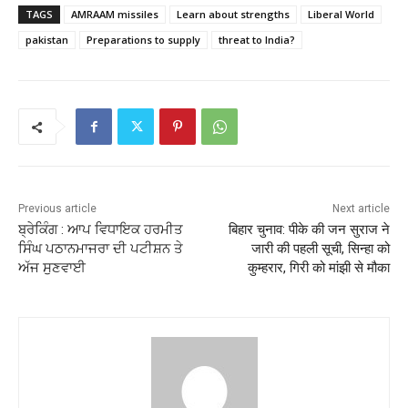
TAGS
AMRAAM missiles
Learn about strengths
Liberal World
pakistan
Preparations to supply
threat to India?
Previous article
Next article
ਬ੍ਰੇਕਿੰਗ : ਆਪ ਵਿਧਾਇਕ ਹਰਮੀਤ
बिहार चुनाव: पीके की जन सुराज ने
ਸਿੰਘ ਪਠਾਨਮਾਜਰਾ ਦੀ ਪਟੀਸ਼ਨ ਤੇ
जारी की पहली सूची, सिन्हा को
ਅੱਜ ਸੁਣਵਾਈ
कुम्हरार, गिरी को मांझी से मौका