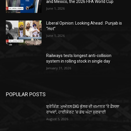
and Mexico, the 2026 FIFA World Cup
June 1, 2026
Liberal Opinion: Looking Ahead : Punjab is
“Hot”
June 1, 2026
Railways tests longest anti-collision
system in rolling stock in single day
January 31, 2026
POPULAR POSTS
ਬ੍ਰੇਕਿੰਗ: ਮੁਅੱਤਲ DIG ਭੁੱਲਰ ਦੀ ਜ਼ਮਾਨਤ ‘ਤੇ ਫ਼ੈਸਲਾ
ਰਾਖਵਾਂ, ਹਾਈਕੋਰਟ ‘ਚ ਡੇਢ ਘੰਟਾ ਸੁਣਵਾਈ
August 5, 2026