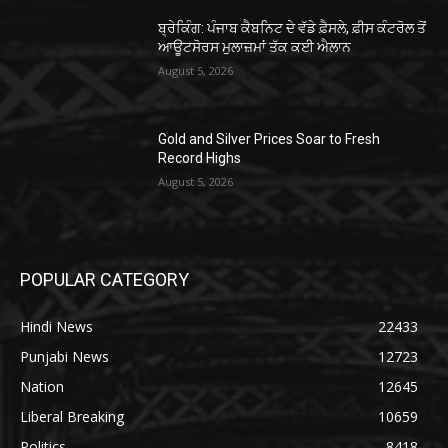
ਬ੍ਰੇਕਿੰਗ: ਪੰਜਾਬ ਕੈਬਨਿਟ ਦੇ ਵੱਡੇ ਫ਼ੈਸਲੇ, ਫ਼ੀਸ ਕੰਟਰੋਲ ਤੋਂ
ਆਊਟਸੋਰਸ ਮੁਲਾਜ਼ਮਾਂ ਤੱਕ ਕਈ ਐਲਾਨ
August 5, 2026
Gold and Silver Prices Soar to Fresh
Record Highs
August 5, 2026
POPULAR CATEGORY
Hindi News
22433
Punjabi News
12723
Nation
12645
Liberal Breaking
10659
Politics
8418