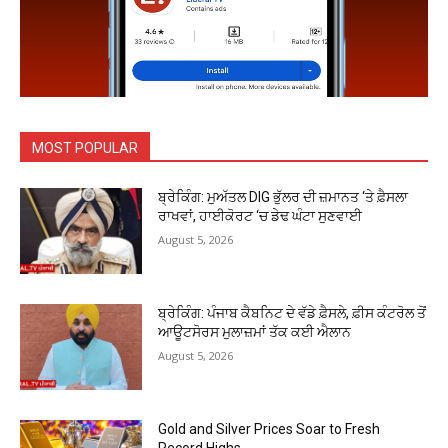
MOST POPULAR
ਬ੍ਰੇਕਿੰਗ: ਮੁਅੱਤਲ DIG ਭੁੱਲਰ ਦੀ ਜ਼ਮਾਨਤ ‘ਤੇ ਫ਼ੈਸਲਾ
ਰਾਖਵਾਂ, ਹਾਈਕੋਰਟ ‘ਚ ਡੇਢ ਘੰਟਾ ਸੁਣਵਾਈ
August 5, 2026
ਬ੍ਰੇਕਿੰਗ: ਪੰਜਾਬ ਕੈਬਨਿਟ ਦੇ ਵੱਡੇ ਫ਼ੈਸਲੇ, ਫ਼ੀਸ ਕੰਟਰੋਲ ਤੋਂ
ਆਊਟਸੋਰਸ ਮੁਲਾਜ਼ਮਾਂ ਤੱਕ ਕਈ ਐਲਾਨ
August 5, 2026
Gold and Silver Prices Soar to Fresh
Record Highs