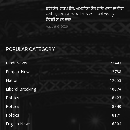
ਬ੍ਰੇਕਿੰਗ: ਟਰੰਪ ਬੋਲੇ, ਅਮਰੀਕਾ ਕੋਲ ਹਥਿਆਰਾਂ ਦਾ ਵੱਡਾ
ਜ਼ਖੀਰਾ, ਗੁਪਤ ਜਾਣਕਾਰੀ ਲੀਕ ਕਰਨ ਵਾਲਿਆਂ ਨੂੰ
ਹੋਵੇਗੀ ਸਖ਼ਤ ਸਜ਼ਾ
August 6, 2026
POPULAR CATEGORY
Hindi News
22447
Punjabi News
12738
Nation
12653
Liberal Breaking
10674
Politics
8423
Politics
8240
Politics
8171
English News
6804