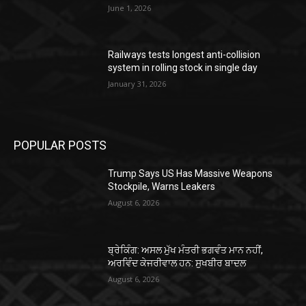
June 1, 2026
Railways tests longest anti-collision
system in rolling stock in single day
January 31, 2026
POPULAR POSTS
Trump Says US Has Massive Weapons
Stockpile, Warns Leakers
August 6, 2026
ਬ੍ਰੇਕਿੰਗ: ਅਸਲ ਮੁੱਖ ਮੰਤਰੀ ਭਗਵੰਤ ਮਾਨ ਨਹੀਂ,
ਅਰਵਿੰਦ ਕੇਜਰੀਵਾਲ ਹਨ: ਸੁਖਬੀਰ ਬਾਦਲ
August 6, 2026