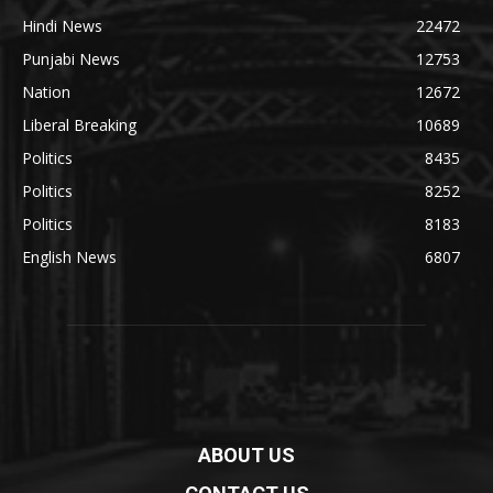
Hindi News
22472
Punjabi News
12753
Nation
12672
Liberal Breaking
10689
Politics
8435
Politics
8252
Politics
8183
English News
6807
ABOUT US