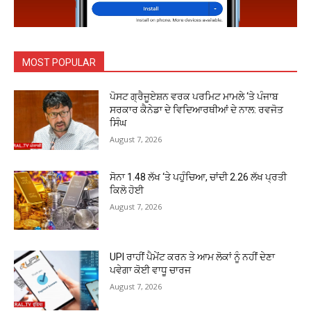
MOST POPULAR
ਪੋਸਟ ਗ੍ਰੈਜੂਏਸ਼ਨ ਵਰਕ ਪਰਮਿਟ ਮਾਮਲੇ ‘ਤੇ ਪੰਜਾਬ
ਸਰਕਾਰ ਕੈਨੇਡਾ ਦੇ ਵਿਦਿਆਰਥੀਆਂ ਦੇ ਨਾਲ: ਰਵਜੋਤ
ਸਿੰਘ
August 7, 2026
ਸੋਨਾ ₹1.48 ਲੱਖ ‘ਤੇ ਪਹੁੰਚਿਆ, ਚਾਂਦੀ ₹2.26 ਲੱਖ ਪ੍ਰਤੀ
ਕਿਲੋ ਹੋਈ
August 7, 2026
UPI ਰਾਹੀਂ ਪੈਮੇਂਟ ਕਰਨ ਤੇ ਆਮ ਲੋਕਾਂ ਨੂੰ ਨਹੀਂ ਦੇਣਾ
ਪਵੇਗਾ ਕੋਈ ਵਾਧੂ ਚਾਰਜ
August 7, 2026