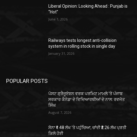
Liberal Opinion: Looking Ahead : Punjab is
“Hot”
June 1, 2026
Railways tests longest anti-collision
system in rolling stock in single day
January 31, 2026
POPULAR POSTS
ਪੋਸਟ ਗ੍ਰੈਜੂਏਸ਼ਨ ਵਰਕ ਪਰਮਿਟ ਮਾਮਲੇ ‘ਤੇ ਪੰਜਾਬ
ਸਰਕਾਰ ਕੈਨੇਡਾ ਦੇ ਵਿਦਿਆਰਥੀਆਂ ਦੇ ਨਾਲ: ਰਵਜੋਤ
ਸਿੰਘ
August 7, 2026
ਸੋਨਾ ₹1.48 ਲੱਖ ‘ਤੇ ਪਹੁੰਚਿਆ, ਚਾਂਦੀ ₹2.26 ਲੱਖ ਪ੍ਰਤੀ
ਕਿਲੋ ਹੋਈ