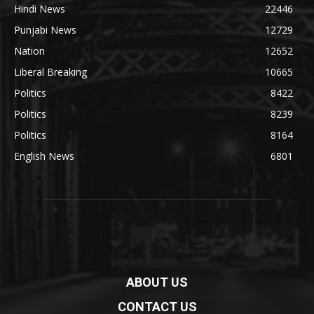
Hindi News
22446
Punjabi News
12729
Nation
12652
Liberal Breaking
10665
Politics
8422
Politics
8239
Politics
8164
English News
6801
ABOUT US
CONTACT US