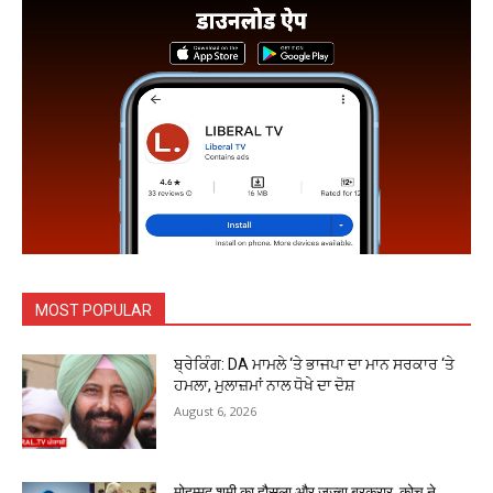
MOST POPULAR
ਬ੍ਰੇਕਿੰਗ: DA ਮਾਮਲੇ ‘ਤੇ ਭਾਜਪਾ ਦਾ ਮਾਨ ਸਰਕਾਰ ‘ਤੇ
ਹਮਲਾ, ਮੁਲਾਜ਼ਮਾਂ ਨਾਲ ਧੋਖੇ ਦਾ ਦੋਸ਼
August 6, 2026
मोहम्मद शमी का हौसला और जज्बा बरकरार, कोच ने