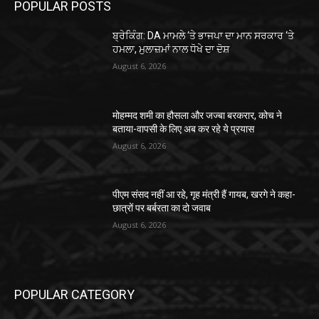
POPULAR POSTS
ਬ੍ਰੇਕਿੰਗ: DA ਮਾਮਲੇ ‘ਤੇ ਭਾਜਪਾ ਦਾ ਮਾਨ ਸਰਕਾਰ ‘ਤੇ
ਹਮਲਾ, ਮੁਲਾਜ਼ਮਾਂ ਨਾਲ ਧੋਖੇ ਦਾ ਦੋਸ਼
August 6, 2026
मोहम्मद शमी का हौसला और जज्बा बरकरार, कोच ने
बताया-वापसी के लिए अब कर रहे ये प्रयास
August 6, 2026
पीएम संसद नहीं आ रहे, गृह मंत्री हैं गायब, खरगे ने कहा-
छात्रों पर बर्बरता का दो जवाब
August 6, 2026
POPULAR CATEGORY