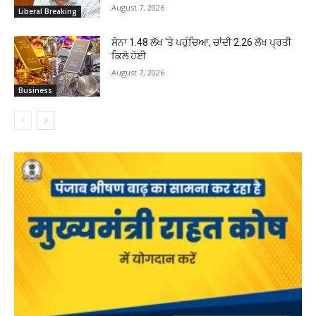
August 7, 2026
Liberal Breaking
ਸੋਨਾ ₹1.48 ਲੱਖ ‘ਤੇ ਪਹੁੰਚਿਆ, ਚਾਂਦੀ ₹2.26 ਲੱਖ ਪ੍ਰਤੀ
ਕਿਲੋ ਹੋਈ
August 7, 2026
Business