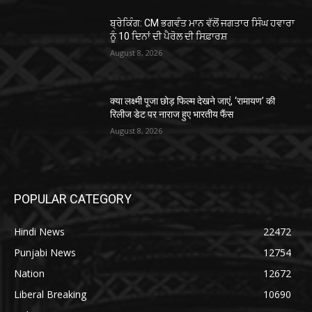
ਬ੍ਰੇਕਿੰਗ: CM ਭਗਵੰਤ ਮਾਨ ਵੱਲੋਂ ਜਗਤਾਰ ਸਿੰਘ ਹਵਾਰਾ
ਨੂੰ 10 ਦਿਨਾਂ ਦੀ ਪੈਰੋਲ ਦੀ ਸਿਫ਼ਾਰਸ਼
August 8, 2026
क्या लक्ष्मी पूजा छोड़ फिल्म देखने जाएं, ‘रामायण’ की
रिलीज डेट पर नाराज हुए भारतीय फैंस
August 8, 2026
POPULAR CATEGORY
Hindi News
22472
Punjabi News
12754
Nation
12672
Liberal Breaking
10690