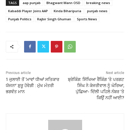
TAGS
aap punjab
Bhagwant Mann OSD
breaking news
Kabaddi Player Joins AAP
Kinda Biharipuria
punjab news
Punjab Politics
Rajbir Singh Ghuman
Sports News
Previous article
Next article
1 ਜੁਲਾਈ ਤੋਂ ‘ਮਾਵਾਂ ਧੀਆਂ ਸਤਿਕਾਰ
ਬ੍ਰੇਕਿੰਗ: ਸਿੱਖਿਆ ਰੈਂਕਿੰਗ ‘ਤੇ ਪਰਗਟ
ਯੋਜਨਾ’ ਸ਼ੁਰੂ ਹੋਵੇਗੀ : ਮੁੱਖ ਮੰਤਰੀ
ਸਿੰਘ ਨੇ ਕੇਜਰੀਵਾਲ ਨੂੰ ਘੇਰਿਆ,
ਭਗਵੰਤ ਮਾਨ
ਪੁੱਛਿਆ- ਦਿੱਲੀ ਪਹਿਲੇ ਨੰਬਰ ‘ਤੇ
ਕਿਉਂ ਨਹੀਂ ਆਈ?