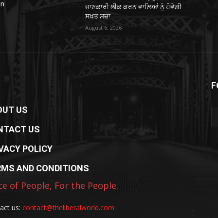
in
ਜਾਣਕਾਰੀ ਲੀਕ ਕਰਨ ਵਾਲਿਆਂ ਨੂੰ ਹੋਵੇਗੀ
ਸਖ਼ਤ ਸਜ਼ਾ
August 6, 2026
F
OUT US
NTACT US
VACY POLICY
RMS AND CONDITIONS
ce of People, For the People.
act us:
contact@theliberalworld.com