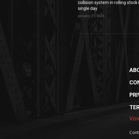
collision system in rolling stock 
single day
January 31, 2026
AB
CO
PRI
TE
Voi
Cont