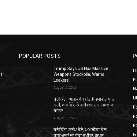
POPULAR POSTS
P
Trump Says US Has Massive
H
ot
Weapons Stockpile, Warns
P
Leakers
August 6, 2026
N
Li
ਬ੍ਰੇਕਿੰਗ: ਅਸਲ ਮੁੱਖ ਮੰਤਰੀ ਭਗਵੰਤ ਮਾਨ
:
ਨਹੀਂ, ਅਰਵਿੰਦ ਕੇਜਰੀਵਾਲ ਹਨ: ਸੁਖਬੀਰ
Po
ਬਾਦਲ
Po
August 6, 2026
Po
ਬ੍ਰੇਕਿੰਗ: ਟਰੰਪ ਬੋਲੇ, ਅਮਰੀਕਾ ਕੋਲ
E
ਹਥਿਆਰਾਂ ਦਾ ਵੱਡਾ ਜ਼ਖੀਰਾ, ਗੁਪਤ