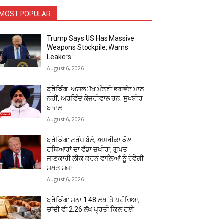
MOST POPULAR
Trump Says US Has Massive
Weapons Stockpile, Warns
Leakers
August 6, 2026
ਬ੍ਰੇਕਿੰਗ: ਅਸਲ ਮੁੱਖ ਮੰਤਰੀ ਭਗਵੰਤ ਮਾਨ
ਨਹੀਂ, ਅਰਵਿੰਦ ਕੇਜਰੀਵਾਲ ਹਨ: ਸੁਖਬੀਰ
ਬਾਦਲ
August 6, 2026
ਬ੍ਰੇਕਿੰਗ: ਟਰੰਪ ਬੋਲੇ, ਅਮਰੀਕਾ ਕੋਲ
ਹਥਿਆਰਾਂ ਦਾ ਵੱਡਾ ਜ਼ਖੀਰਾ, ਗੁਪਤ
ਜਾਣਕਾਰੀ ਲੀਕ ਕਰਨ ਵਾਲਿਆਂ ਨੂੰ ਹੋਵੇਗੀ
ਸਖ਼ਤ ਸਜ਼ਾ
August 6, 2026
ਬ੍ਰੇਕਿੰਗ: ਸੋਨਾ ₹1.48 ਲੱਖ ‘ਤੇ ਪਹੁੰਚਿਆ,
ਚਾਂਦੀ ਵੀ ₹2.26 ਲੱਖ ਪ੍ਰਤੀ ਕਿਲੋ ਹੋਈ