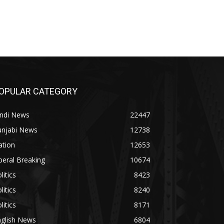
OPULAR CATEGORY
indi News
22447
unjabi News
12738
ation
12653
beral Breaking
10674
litics
8423
litics
8240
litics
8171
nglish News
6804