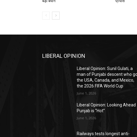
बड़ा बयान
प्रयास
LIBERAL OPINION
Liberal Opinion: Sunil Gulati, a
man of Punjabi descent who g
the USA, Canada, and Mexico,
the 2026 FIFA World Cup
June 1, 2026
Liberal Opinion: Looking Ahead 
Punjab is “Hot”
June 1, 2026
Railways tests longest anti-