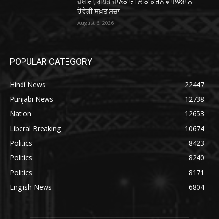
ਜ਼ਖੀਰਾ, ਗੁਪਤ ਜਾਣਕਾਰੀ ਲੀਕ ਕਰਨ ਵਾਲਿਆਂ ਨੂੰ
ਹੋਵੇਗੀ ਸਖ਼ਤ ਸਜ਼ਾ
August 6, 2026
POPULAR CATEGORY
Hindi News
22447
Punjabi News
12738
Nation
12653
Liberal Breaking
10674
Politics
8423
Politics
8240
Politics
8171
English News
6804