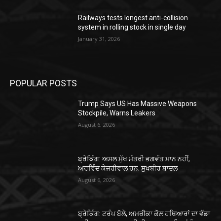
Railways tests longest anti-collision
system in rolling stock in single day
January 31, 2026
POPULAR POSTS
Trump Says US Has Massive Weapons
Stockpile, Warns Leakers
August 6, 2026
ਬ੍ਰੇਕਿੰਗ: ਅਸਲ ਮੁੱਖ ਮੰਤਰੀ ਭਗਵੰਤ ਮਾਨ ਨਹੀਂ,
ਅਰਵਿੰਦ ਕੇਜਰੀਵਾਲ ਹਨ: ਸੁਖਬੀਰ ਬਾਦਲ
August 6, 2026
ਬ੍ਰੇਕਿੰਗ: ਟਰੰਪ ਬੋਲੇ, ਅਮਰੀਕਾ ਕੋਲ ਹਥਿਆਰਾਂ ਦਾ ਵੱਡਾ