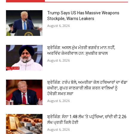
Trump Says US Has Massive Weapons
Stockpile, Warns Leakers
August 6, 2026
ਬ੍ਰੇਕਿੰਗ: ਅਸਲ ਮੁੱਖ ਮੰਤਰੀ ਭਗਵੰਤ ਮਾਨ ਨਹੀਂ,
ਅਰਵਿੰਦ ਕੇਜਰੀਵਾਲ ਹਨ: ਸੁਖਬੀਰ ਬਾਦਲ
August 6, 2026
ਬ੍ਰੇਕਿੰਗ: ਟਰੰਪ ਬੋਲੇ, ਅਮਰੀਕਾ ਕੋਲ ਹਥਿਆਰਾਂ ਦਾ ਵੱਡਾ
ਜ਼ਖੀਰਾ, ਗੁਪਤ ਜਾਣਕਾਰੀ ਲੀਕ ਕਰਨ ਵਾਲਿਆਂ ਨੂੰ
ਹੋਵੇਗੀ ਸਖ਼ਤ ਸਜ਼ਾ
August 6, 2026
ਬ੍ਰੇਕਿੰਗ: ਸੋਨਾ ₹1.48 ਲੱਖ ‘ਤੇ ਪਹੁੰਚਿਆ, ਚਾਂਦੀ ਵੀ ₹2.26
ਲੱਖ ਪ੍ਰਤੀ ਕਿਲੋ ਹੋਈ
August 6, 2026