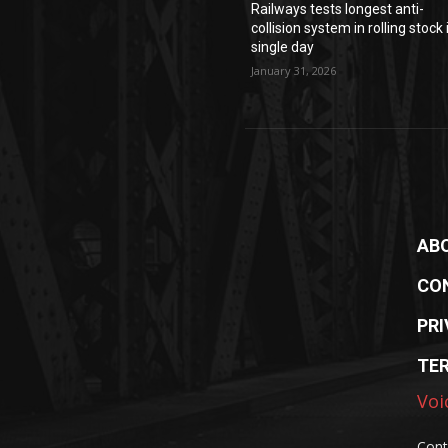
Railways tests longest anti-
collision system in rolling stock 
single day
January 31, 2026
AB
CO
PRI
TE
Voi
Cont