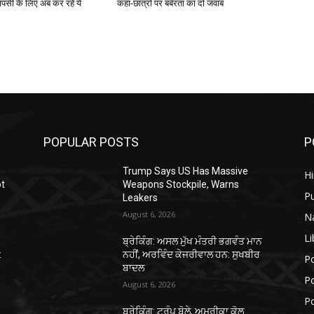
ापसी के लिए अब कर रहे ये
कहा-छात्रों पर बर्बरता का दो जवाब
POPULAR POSTS
P
Trump Says US Has Massive
H
ot
Weapons Stockpile, Warns
P
Leakers
August 6, 2026
N
Li
ਬ੍ਰੇਕਿੰਗ: ਅਸਲ ਮੁੱਖ ਮੰਤਰੀ ਭਗਵੰਤ ਮਾਨ
:
ਨਹੀਂ, ਅਰਵਿੰਦ ਕੇਜਰੀਵਾਲ ਹਨ: ਸੁਖਬੀਰ
Po
ਬਾਦਲ
Po
August 6, 2026
Po
ਬ੍ਰੇਕਿੰਗ: ਟਰੰਪ ਬੋਲੇ, ਅਮਰੀਕਾ ਕੋਲ