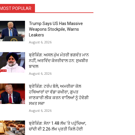
MOST POPULAR
Trump Says US Has Massive
Weapons Stockpile, Warns
Leakers
August 6, 2026
ਬ੍ਰੇਕਿੰਗ: ਅਸਲ ਮੁੱਖ ਮੰਤਰੀ ਭਗਵੰਤ ਮਾਨ
ਨਹੀਂ, ਅਰਵਿੰਦ ਕੇਜਰੀਵਾਲ ਹਨ: ਸੁਖਬੀਰ
ਬਾਦਲ
August 6, 2026
ਬ੍ਰੇਕਿੰਗ: ਟਰੰਪ ਬੋਲੇ, ਅਮਰੀਕਾ ਕੋਲ
ਹਥਿਆਰਾਂ ਦਾ ਵੱਡਾ ਜ਼ਖੀਰਾ, ਗੁਪਤ
ਜਾਣਕਾਰੀ ਲੀਕ ਕਰਨ ਵਾਲਿਆਂ ਨੂੰ ਹੋਵੇਗੀ
ਸਖ਼ਤ ਸਜ਼ਾ
August 6, 2026
ਬ੍ਰੇਕਿੰਗ: ਸੋਨਾ ₹1.48 ਲੱਖ ‘ਤੇ ਪਹੁੰਚਿਆ,
ਚਾਂਦੀ ਵੀ ₹2.26 ਲੱਖ ਪ੍ਰਤੀ ਕਿਲੋ ਹੋਈ