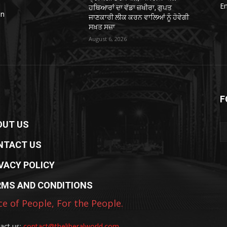
E
ਹਥਿਆਰਾਂ ਦਾ ਵੱਡਾ ਜ਼ਖੀਰਾ, ਗੁਪਤ
in
ਜਾਣਕਾਰੀ ਲੀਕ ਕਰਨ ਵਾਲਿਆਂ ਨੂੰ ਹੋਵੇਗੀ
ਸਖ਼ਤ ਸਜ਼ਾ
August 6, 2026
F
OUT US
NTACT US
VACY POLICY
RMS AND CONDITIONS
ce of People, For the People.
act us:
contact@theliberalworld.com