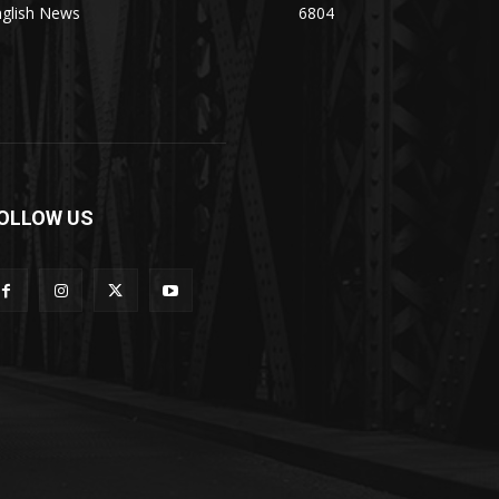
nglish News
6804
OLLOW US