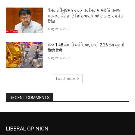
ਪੋਸਟ ਗ੍ਰੈਜੂਏਸ਼ਨ ਵਰਕ ਪਰਮਿਟ ਮਾਮਲੇ ‘ਤੇ ਪੰਜਾਬ
ਸਰਕਾਰ ਕੈਨੇਡਾ ਦੇ ਵਿਦਿਆਰਥੀਆਂ ਦੇ ਨਾਲ: ਰਵਜੋਤ
ਸਿੰਘ
August 7, 2026
ਸੋਨਾ ₹1.48 ਲੱਖ ‘ਤੇ ਪਹੁੰਚਿਆ, ਚਾਂਦੀ ₹2.26 ਲੱਖ ਪ੍ਰਤੀ
ਕਿਲੋ ਹੋਈ
August 7, 2026
Load more
RECENT COMMENTS
LIBERAL OPINION