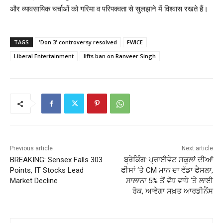
और व्यावसायिक चर्चाओं को गरिमा व परिपक्वता से सुलझाने में विश्वास रखते हैं।
TAGS
'Don 3' controversy resolved
FWICE
Liberal Entertainment
lifts ban on Ranveer Singh
Previous article
Next article
BREAKING: Sensex Falls 303
ਬ੍ਰੇਕਿੰਗ: ਪ੍ਰਾਈਵੇਟ ਸਕੂਲਾਂ ਦੀਆਂ
Points, IT Stocks Lead
ਫੀਸਾਂ ‘ਤੇ CM ਮਾਨ ਦਾ ਵੱਡਾ ਫੈਸਲਾ,
Market Decline
ਸਾਲਾਨਾ 5% ਤੋਂ ਵੱਧ ਵਾਧੇ ‘ਤੇ ਲਾਈ
ਰੋਕ, ਆਵੇਗਾ ਸਖ਼ਤ ਆਰਡੀਨੈਂਸ