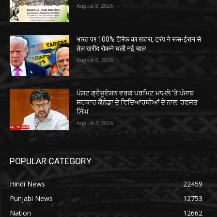
August 8, 2026
भारत पर 100% टैरिफ का खतरा, ट्रंप ने रूस-ईरान से
तेल खरीद रोकने चली नई चाल
August 8, 2026
ਪੋਸਟ ਗ੍ਰੈਜੂਏਸ਼ਨ ਵਰਕ ਪਰਮਿਟ ਮਾਮਲੇ ‘ਤੇ ਪੰਜਾਬ
ਸਰਕਾਰ ਕੈਨੇਡਾ ਦੇ ਵਿਦਿਆਰਥੀਆਂ ਦੇ ਨਾਲ: ਰਵਜੋਤ
ਸਿੰਘ
August 7, 2026
POPULAR CATEGORY
Hindi News
22459
Punjabi News
12753
Nation
12662