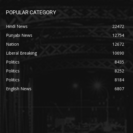
POPULAR CATEGORY
Hindi News
22472
Punjabi News
12754
Nation
12672
Liberal Breaking
10690
Politics
8435
Politics
8252
Politics
8184
English News
6807