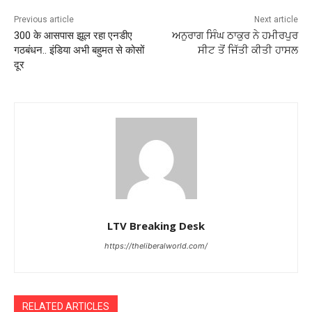
Previous article
Next article
300 के आसपास झूल रहा एनडीए
ਅਨੁਰਾਗ ਸਿੰਘ ਠਾਕੁਰ ਨੇ ਹਮੀਰਪੁਰ
गठबंधन.. इंडिया अभी बहुमत से कोसों
ਸੀਟ ਤੋਂ ਜਿੱਤੀ ਕੀਤੀ ਹਾਸਲ
दूर
LTV Breaking Desk
https://theliberalworld.com/
RELATED ARTICLES