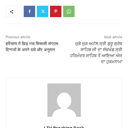
Previous article
Next article
हरियाणा में छिड़ गया सिसासी संग्राम..
ਜੁਗੋ ਜੁਗ ਅਟੱਲ ਸ੍ਰੀ ਗੁਰੂ ਗ੍ਰੰਥ
दिग्गजों के अपने दावे और अनुमान
ਸਾਹਿਬ ਜੀ ਦਾ ਸੱਚਖੰਡ ਸ੍ਰੀ
ਹਰਿਮੰਦਰ ਸਾਹਿਬ ਤੋਂ ਆਇਆ ਅੱਜ
ਦਾ ਹੁਕਮਨਾਮਾ
LTV Breaking Desk