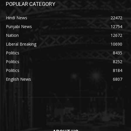
POPULAR CATEGORY
Hindi News
22472
Punjabi News
12754
Nation
12672
Liberal Breaking
10690
Politics
8435
Politics
8252
Politics
8184
English News
6807