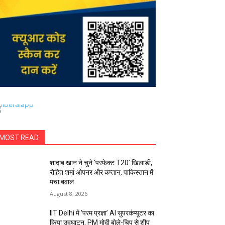
MOST READ
शादाब खान ने चुने ‘परफेक्ट T20’ खिलाड़ी,
रोहित शर्मा ओपनर और कप्तान, पाकिस्तान में
मचा बवाल
August 8, 2026
IIT Delhi में ‘परम प्रज्ञा’ AI सुपरकंप्यूटर का
किया उद्घाटन, PM मोदी बोले-चिप से शीप