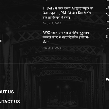
Li
IIT Delhi में ‘परम प्रज्ञा’ AI सुपरकंप्यूटर का
:
किया उद्घाटन, PM मोदी बोले-चिप से शीप
Po
तक आपके हाथ से बनेगा
Po
August 8, 2026
Po
AWG मशीन: अब हवा से मिलेगा शुद्ध पानी!
E
पेयजल संकट से राहत दिलाने में होगी गेम-
in
चेंजर
August 8, 2026
F
OUT US
NTACT US