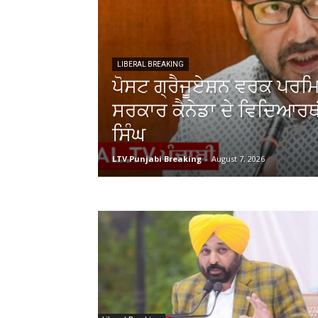
LIBERAL BREAKING
ਪੋਸਟ ਗ੍ਰੈਜੂਏਸ਼ਨ ਵਰਕ ਪਰਮਿਟ
ਸਰਕਾਰ ਕੈਨੇਡਾ ਦੇ ਵਿਦਿਆਰਥ
ਸਿੰਘ
LTV Punjabi Breaking
-
August 7, 2026