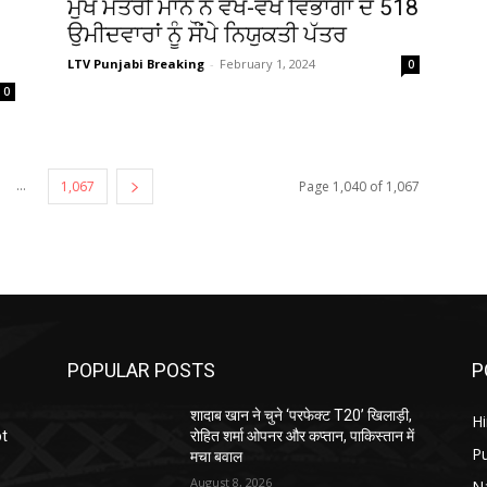
ਮੁੱਖ ਮੰਤਰੀ ਮਾਨ ਨੇ ਵੱਖ-ਵੱਖ ਵਿਭਾਗਾਂ ਦੇ 518
ਉਮੀਦਵਾਰਾਂ ਨੂੰ ਸੌਂਪੇ ਨਿਯੁਕਤੀ ਪੱਤਰ
LTV Punjabi Breaking
-
February 1, 2024
0
0
...
1,067
Page 1,040 of 1,067
POPULAR POSTS
P
शादाब खान ने चुने ‘परफेक्ट T20’ खिलाड़ी,
H
ot
रोहित शर्मा ओपनर और कप्तान, पाकिस्तान में
P
मचा बवाल
August 8, 2026
N