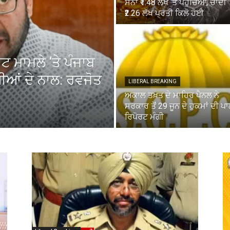
ਸੋਨਾ ₹1.48 ਲੱਖ ‘ਤੇ ਪਹੁੰਚਿਆ, ਚਾਂਦੀ
₹2.26 ਲੱਖ ਪ੍ਰਤੀ ਕਿਲੋ ਹੋਈ
 ਮਾਮਲੇ ‘ਤੇ ਪੰਜਾਬ
ੀਆਂ ਦੇ ਨਾਲ: ਰਵਜੋਤ
LIBERAL BREAKING
ਅਕਾਲ ਤਖ਼ਤ ਦੇ ਮਾਹਿਰ ਪੈਨਲ ਨੇ
ਸਰਕਾਰ ਤੋਂ 29 ਜੂਨ ਦੇ ਹੁਕਮਾਂ ਦੀ ਪ
ਰਿਪੋਰਟ ਮੰਗੀ