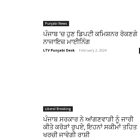
Punjabi News
ਪੰਜਾਬ ’ਚ ਹੁਣ ਡਿਪਟੀ ਕਮਿਸ਼ਨਰ ਰੋਕਣਗੇ
ਨਾਜਾਇਜ਼ ਮਾਈਨਿੰਗ
LTV Punjabi Desk
-
February 2, 2024
Liberal Breaking
ਪੰਜਾਬ ਸਰਕਾਰ ਨੇ ਆਂਗਣਵਾੜੀ ਨੂੰ ਜਾਰੀ
ਕੀਤੇ ਕਰੋੜਾਂ ਰੁਪਏ, ਇਹਨਾਂ ਸਕੀਮਾਂ ਤਹਿਤ
ਖਰਚੀ ਜਾਵੇਗੀ ਰਾਸ਼ੀ