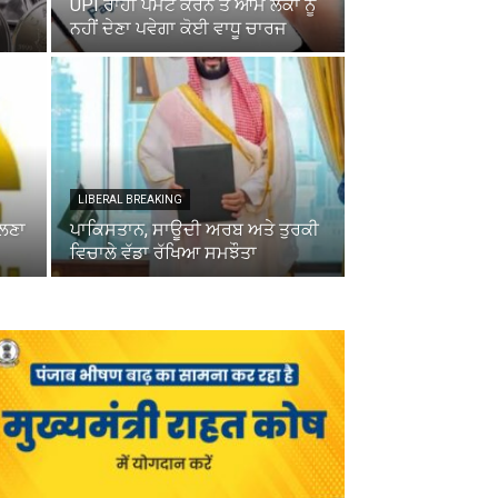
UPI ਰਾਹੀਂ ਪੈਮੇਂਟ ਕਰਨ ਤੇ ਆਮ ਲੋਕਾਂ ਨੂੰ
ਨਹੀਂ ਦੇਣਾ ਪਵੇਗਾ ਕੋਈ ਵਾਧੂ ਚਾਰਜ
LIBERAL BREAKING
ਾਲਣਾ
ਪਾਕਿਸਤਾਨ, ਸਾਊਦੀ ਅਰਬ ਅਤੇ ਤੁਰਕੀ
ਵਿਚਾਲੇ ਵੱਡਾ ਰੱਖਿਆ ਸਮਝੌਤਾ