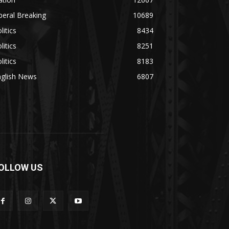
beral Breaking
10689
litics
8434
litics
8251
litics
8183
nglish News
6807
OLLOW US