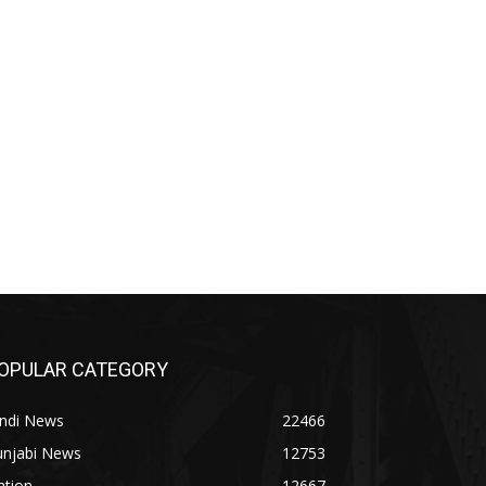
OPULAR CATEGORY
indi News
22466
unjabi News
12753
ation
12667