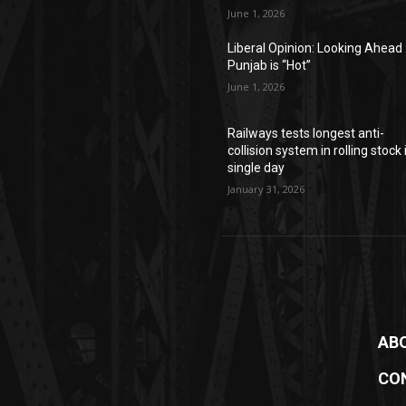
June 1, 2026
Liberal Opinion: Looking Ahead 
Punjab is “Hot”
June 1, 2026
Railways tests longest anti-
collision system in rolling stock 
single day
January 31, 2026
AB
CO