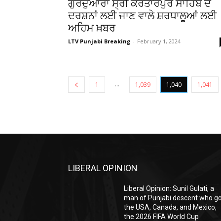
ਗੁਰਦੁਆਰਾ ਸ੍ਰੀ ਕਰਤਾਰਪੁਰ ਸਾਹਿਬ ਦੇ
ਦਰਸ਼ਨਾਂ ਲਈ ਜਾਣ ਵਾਲੇ ਸ਼ਰਧਾਲੂਆਂ ਲਈ
ਅਹਿਮ ਖ਼ਬਰ
LTV Punjabi Breaking
-
February 1, 2024
...
1
1,039
1,040
1,041
LIBERAL OPINION
Liberal Opinion: Sunil Gulati, a
man of Punjabi descent who g
the USA, Canada, and Mexico,
the 2026 FIFA World Cup