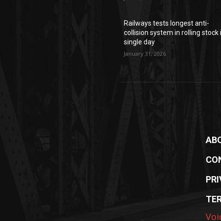
Railways tests longest anti-
collision system in rolling stock 
single day
January 31, 2026
AB
CO
PRI
TE
Voi