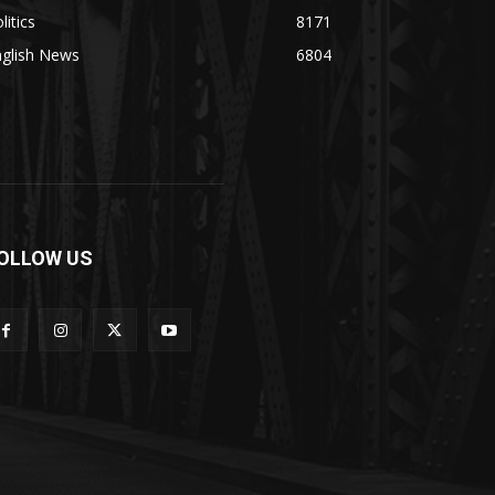
litics
8171
nglish News
6804
OLLOW US