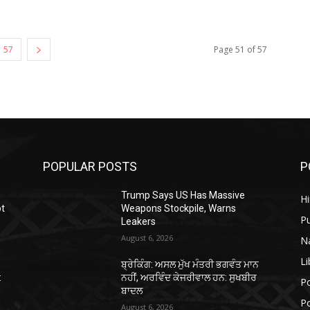
57
Page 51 of 57
POPULAR POSTS
P
Trump Says US Has Massive
H
ot
Weapons Stockpile, Warns
P
Leakers
August 6, 2026
N
Li
ਬ੍ਰੇਕਿੰਗ: ਅਸਲ ਮੁੱਖ ਮੰਤਰੀ ਭਗਵੰਤ ਮਾਨ
:
ਨਹੀਂ, ਅਰਵਿੰਦ ਕੇਜਰੀਵਾਲ ਹਨ: ਸੁਖਬੀਰ
Po
ਬਾਦਲ
Po
August 6, 2026