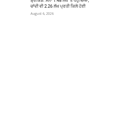
ਬ੍ਰੇਕਿੰਗ: ਸੋਨਾ ₹1.48 ਲੱਖ ‘ਤੇ ਪਹੁੰਚਿਆ,
ਚਾਂਦੀ ਵੀ ₹2.26 ਲੱਖ ਪ੍ਰਤੀ ਕਿਲੋ ਹੋਈ
August 6, 2026