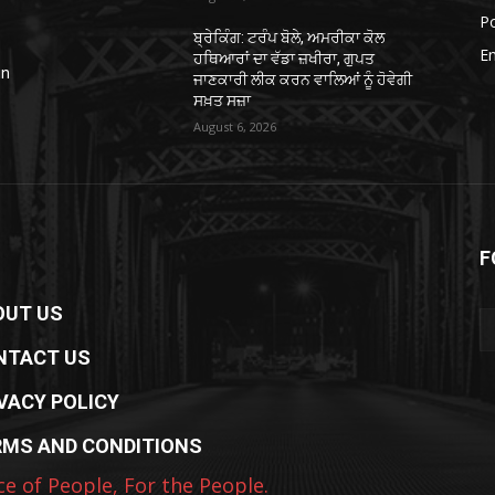
Po
ਬ੍ਰੇਕਿੰਗ: ਟਰੰਪ ਬੋਲੇ, ਅਮਰੀਕਾ ਕੋਲ
E
ਹਥਿਆਰਾਂ ਦਾ ਵੱਡਾ ਜ਼ਖੀਰਾ, ਗੁਪਤ
in
ਜਾਣਕਾਰੀ ਲੀਕ ਕਰਨ ਵਾਲਿਆਂ ਨੂੰ ਹੋਵੇਗੀ
ਸਖ਼ਤ ਸਜ਼ਾ
August 6, 2026
F
OUT US
NTACT US
VACY POLICY
RMS AND CONDITIONS
ce of People, For the People.