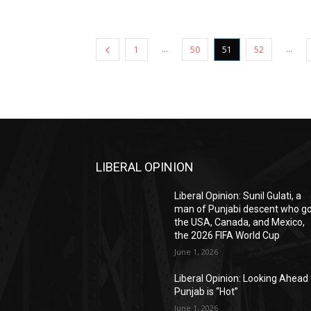
...
...
1
50
51
52
LIBERAL OPINION
Liberal Opinion: Sunil Gulati, a
man of Punjabi descent who g
the USA, Canada, and Mexico,
the 2026 FIFA World Cup
June 1, 2026
Liberal Opinion: Looking Ahead 
Punjab is “Hot”
June 1, 2026