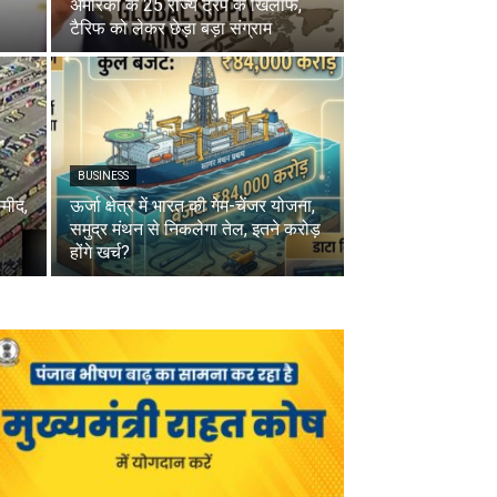
अमेरिका के 25 राज्य ट्रंप के खिलाफ,
टैरिफ को लेकर छेड़ा बड़ा संग्राम
BUSINESS
्मीद,
ऊर्जा क्षेत्र में भारत की गेम-चेंजर योजना,
समुद्र मंथन से निकलेगा तेल, इतने करोड़
होंगे खर्च?