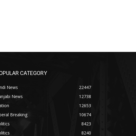
OPULAR CATEGORY
indi News
22447
unjabi News
12738
ation
12653
beral Breaking
10674
litics
8423
litics
8240