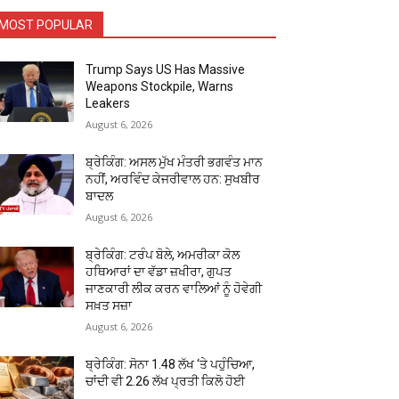
MOST POPULAR
Trump Says US Has Massive
Weapons Stockpile, Warns
Leakers
August 6, 2026
ਬ੍ਰੇਕਿੰਗ: ਅਸਲ ਮੁੱਖ ਮੰਤਰੀ ਭਗਵੰਤ ਮਾਨ
ਨਹੀਂ, ਅਰਵਿੰਦ ਕੇਜਰੀਵਾਲ ਹਨ: ਸੁਖਬੀਰ
ਬਾਦਲ
August 6, 2026
ਬ੍ਰੇਕਿੰਗ: ਟਰੰਪ ਬੋਲੇ, ਅਮਰੀਕਾ ਕੋਲ
ਹਥਿਆਰਾਂ ਦਾ ਵੱਡਾ ਜ਼ਖੀਰਾ, ਗੁਪਤ
ਜਾਣਕਾਰੀ ਲੀਕ ਕਰਨ ਵਾਲਿਆਂ ਨੂੰ ਹੋਵੇਗੀ
ਸਖ਼ਤ ਸਜ਼ਾ
August 6, 2026
ਬ੍ਰੇਕਿੰਗ: ਸੋਨਾ ₹1.48 ਲੱਖ ‘ਤੇ ਪਹੁੰਚਿਆ,
ਚਾਂਦੀ ਵੀ ₹2.26 ਲੱਖ ਪ੍ਰਤੀ ਕਿਲੋ ਹੋਈ