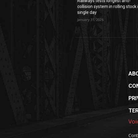
Railways tests longest anti-
collision system in rolling stock 
single day
January 31, 2026
AB
CO
PRI
TE
Voi
Cont