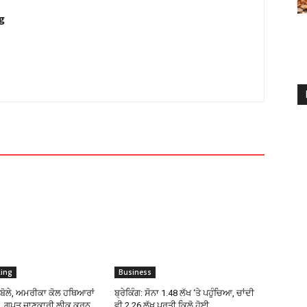
g
king
Business
ਪ ਬੋਲੇ, ਅਮਰੀਕਾ ਕੋਲ ਹਥਿਆਰਾਂ
ਬ੍ਰੇਕਿੰਗ: ਸੋਨਾ ₹1.48 ਲੱਖ ‘ਤੇ ਪਹੁੰਚਿਆ, ਚਾਂਦੀ
ਰਾ, ਗੁਪਤ ਜਾਣਕਾਰੀ ਲੀਕ ਕਰਨ
ਵੀ ₹2.26 ਲੱਖ ਪ੍ਰਤੀ ਕਿਲੋ ਹੋਈ