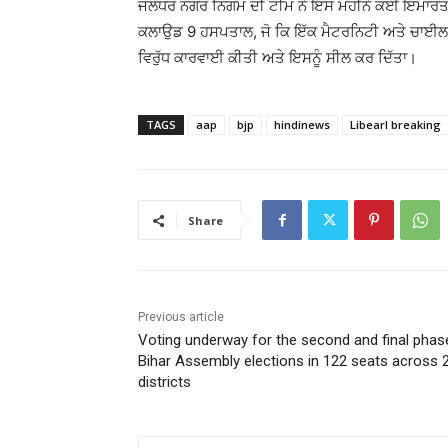
ਜਲੰਧਰ ਨਗਰ ਨਿਗਮ ਦੀ ਟੀਮ ਨੇ ਇਸ ਮਹੀਨੇ ਕਈ ਇਮਾਰਤਾਂ
ਕਲਾਉਡ 9 ਹਸਪਤਾਲ, ਜੋ ਕਿ ਇੱਕ ਮੈਟਰਨਿਟੀ ਅਤੇ ਚਾਈਲਡ 
ਵਿਰੁੱਧ ਕਾਰਵਾਈ ਕੀਤੀ ਅਤੇ ਇਸਨੂੰ ਸੀਲ ਕਰ ਦਿੱਤਾ।
TAGS
aap
bjp
hindinews
Libearl breaking
Share
Previous article
Voting underway for the second and final phas
Bihar Assembly elections in 122 seats across 
districts