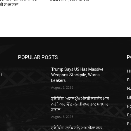
ੇਗੀ ਸਖ਼ਤ ਸਜ਼ਾ
POPULAR POSTS
P
Trump Says US Has Massive
H
ot
Weapons Stockpile, Warns
P
Leakers
August 6, 2026
N
Li
ਬ੍ਰੇਕਿੰਗ: ਅਸਲ ਮੁੱਖ ਮੰਤਰੀ ਭਗਵੰਤ ਮਾਨ
:
ਨਹੀਂ, ਅਰਵਿੰਦ ਕੇਜਰੀਵਾਲ ਹਨ: ਸੁਖਬੀਰ
Po
ਬਾਦਲ
Po
August 6, 2026
Po
ਬ੍ਰੇਕਿੰਗ: ਟਰੰਪ ਬੋਲੇ, ਅਮਰੀਕਾ ਕੋਲ