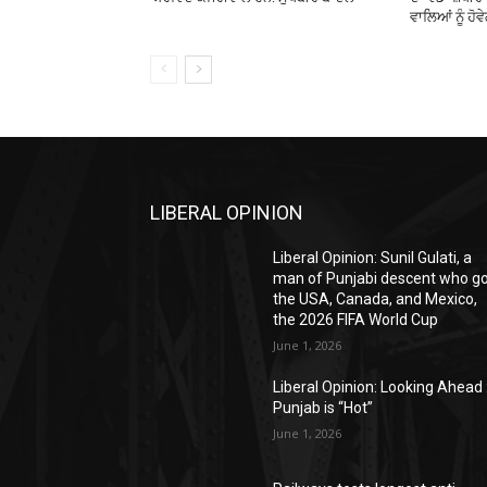
ਵਾਲਿਆਂ ਨੂੰ ਹੋਵ
LIBERAL OPINION
Liberal Opinion: Sunil Gulati, a
man of Punjabi descent who g
the USA, Canada, and Mexico,
the 2026 FIFA World Cup
June 1, 2026
Liberal Opinion: Looking Ahead 
Punjab is “Hot”
June 1, 2026