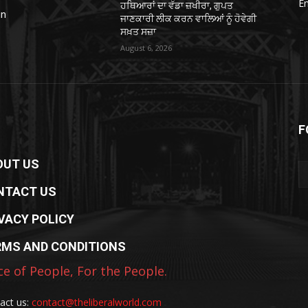
E
ਹਥਿਆਰਾਂ ਦਾ ਵੱਡਾ ਜ਼ਖੀਰਾ, ਗੁਪਤ
in
ਜਾਣਕਾਰੀ ਲੀਕ ਕਰਨ ਵਾਲਿਆਂ ਨੂੰ ਹੋਵੇਗੀ
ਸਖ਼ਤ ਸਜ਼ਾ
August 6, 2026
F
OUT US
NTACT US
VACY POLICY
RMS AND CONDITIONS
ce of People, For the People.
act us:
contact@theliberalworld.com