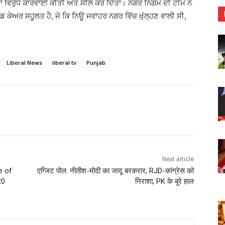
 ਵਿਰੁੱਧ ਕਾਰਵਾਈ ਕੀਤੀ ਅਤੇ ਸੀਲ ਕਰ ਦਿੱਤਾ। ਨਗਰ ਨਿਗਮ ਦੀ ਟੀਮ ਨੇ
ਕੇਅਰ ਸਹੂਲਤ ਹੈ, ਜੋ ਕਿ ਨਿਊ ਜਵਾਹਰ ਨਗਰ ਵਿੱਚ ਖੁੱਲ੍ਹਣ ਵਾਲੀ ਸੀ,
Liberal News
liberal tv
Punjab
Next article
e of
एग्जिट पोल: नीतीश-मोदी का जादू बरकरार, RJD-कांग्रेस को
20
निराशा, PK के बुरे हाल