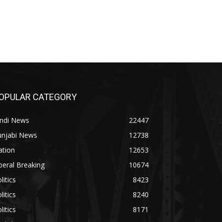
OPULAR CATEGORY
indi News
22447
unjabi News
12738
ation
12653
beral Breaking
10674
litics
8423
litics
8240
litics
8171