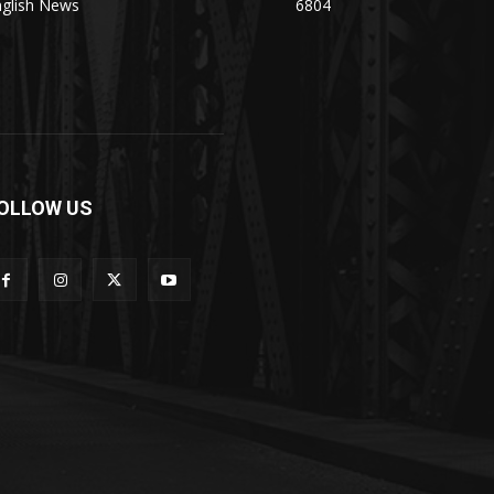
nglish News
6804
OLLOW US