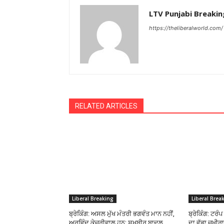
LTV Punjabi Breakin
https://theliberalworld.com/
RELATED ARTICLES
Liberal Breaking
Liberal Brea
ਬ੍ਰੇਕਿੰਗ: ਅਸਲ ਮੁੱਖ ਮੰਤਰੀ ਭਗਵੰਤ ਮਾਨ ਨਹੀਂ,
ਬ੍ਰੇਕਿੰਗ: ਟਰੰ
ਅਰਵਿੰਦ ਕੇਜਰੀਵਾਲ ਹਨ: ਸੁਖਬੀਰ ਬਾਦਲ
ਦਾ ਵੱਡਾ ਜ਼ਖੀ