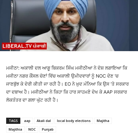
ਮਜੀਠਾ: ਅਕਾਲੀ ਦਲ ਆਗੂ ਬਿਕਰਮ ਸਿੰਘ ਮਜੀਠੀਆ ਨੇ ਦੋਸ਼ ਲਗਾਇਆ ਕਿ
ਮਜੀਠਾ ਨਗਰ ਕੌਂਸਲ ਚੋਣਾਂ ਵਿੱਚ ਅਕਾਲੀ ਉਮੀਦਵਾਰਾਂ ਨੂੰ NOC ਦੇਣ ‘ਚ
ਜਾਣਬੁੱਝ ਕੇ ਦੇਰੀ ਕੀਤੀ ਜਾ ਰਹੀ ਹੈ। EO ਨੇ ਖ਼ੁਦ ਮੰਨਿਆ ਕਿ ਉਸ ‘ਤੇ ਸਰਕਾਰ
ਦਾ ਦਬਾਅ ਹੈ। ਮਜੀਠੀਆ ਨੇ ਕਿਹਾ ਕਿ ਹਾਰ ਸਾਹਮਣੇ ਦੇਖ ਕੇ AAP ਸਰਕਾਰ
ਲੋਕਤੰਤਰ ਦਾ ਗਲਾ ਘੁੱਟ ਰਹੀ ਹੈ।
TAGS
aap
Akali dal
local body elections
Majitha
Majithia
NOC
Punjab