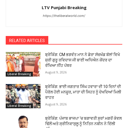
LTV Punjabi Breaking
https://theliberalworld.com/
RELATED ARTICLES
ਬ੍ਰੇਕਿੰਗ: CM ਭਗਵੰਤ ਮਾਨ ਨੇ ਡੇਰਾ ਸੱਚਖੰਡ ਬੱਲਾਂ ਵਿਖੇ
ਸ਼੍ਰੀ ਗੁਰੂ ਰਵਿਦਾਸ ਜੀ ਬਾਣੀ ਅਧਿਐਨ ਕੇਂਦਰ ਦਾ
ਰੱਖਿਆ ਨੀਂਹ ਪੱਥਰ
August 9, 2026
Liberal Breaking
ਬ੍ਰੇਕਿੰਗ: ਭਾਈ ਜਗਤਾਰ ਸਿੰਘ ਹਵਾਰਾ ਦੀ 10 ਦਿਨਾਂ ਦੀ
ਪੈਰੋਲ ਹੋਈ ਮਨਜ਼ੂਰ, ਮਾਤਾ ਦੀ ਸਿਹਤ ਨੂੰ ਦੇਖਦਿਆਂ ਮਿਲੀ
ਰਾਹਤ
August 9, 2026
Liberal Breaking
ਬ੍ਰੇਕਿੰਗ: ਪੰਜਾਬ ਭਾਜਪਾ ‘ਚ ਬਗਾਵਤੀ ਸੁਰਾਂ ਮਗਰੋਂ ਕੇਵਲ
ਢਿੱਲੋਂ ਅਤੇ ਸ੍ਰੀਨਿਵਾਸੁਲੂ ਨੂੰ ਨਿਤਿਨ ਨਬੀਨ ਨੇ ਦਿੱਲੀ