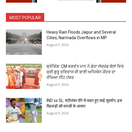
MOST POPULAR
Heavy Rain Floods Jaipur and Several
Cities, Narmada Overflows in MP
August 9, 2026
ਬ੍ਰੇਕਿੰਗ: CM ਭਗਵੰਤ ਮਾਨ ਨੇ ਡੇਰਾ ਸੱਚਖੰਡ ਬੱਲਾਂ ਵਿਖੇ
ਸ਼੍ਰੀ ਗੁਰੂ ਰਵਿਦਾਸ ਜੀ ਬਾਣੀ ਅਧਿਐਨ ਕੇਂਦਰ ਦਾ
ਰੱਖਿਆ ਨੀਂਹ ਪੱਥਰ
August 9, 2026
IND vs SL: श्रीलंका दौरे से बाहर हुए साई सुदर्शन, इस
खिलाड़ी की वापसी के आसार
August 9, 2026