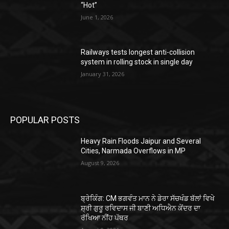
“Hot”
June 1, 2026
Railways tests longest anti-collision
system in rolling stock in single day
January 31, 2026
POPULAR POSTS
Heavy Rain Floods Jaipur and Several
Cities, Narmada Overflows in MP
August 9, 2026
ਬ੍ਰੇਕਿੰਗ: CM ਭਗਵੰਤ ਮਾਨ ਨੇ ਡੇਰਾ ਸੱਚਖੰਡ ਬੱਲਾਂ ਵਿਖੇ
ਸ਼੍ਰੀ ਗੁਰੂ ਰਵਿਦਾਸ ਜੀ ਬਾਣੀ ਅਧਿਐਨ ਕੇਂਦਰ ਦਾ
ਰੱਖਿਆ ਨੀਂਹ ਪੱਥਰ