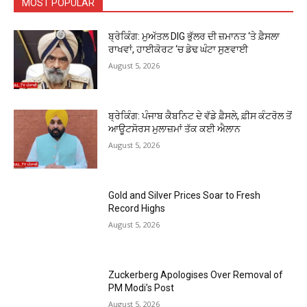
MOST POPULAR
ਬ੍ਰੇਕਿੰਗ: ਮੁਅੱਤਲ DIG ਭੁੱਲਰ ਦੀ ਜ਼ਮਾਨਤ ‘ਤੇ ਫ਼ੈਸਲਾ
ਰਾਖਵਾਂ, ਹਾਈਕੋਰਟ ‘ਚ ਡੇਢ ਘੰਟਾ ਸੁਣਵਾਈ
August 5, 2026
ਬ੍ਰੇਕਿੰਗ: ਪੰਜਾਬ ਕੈਬਨਿਟ ਦੇ ਵੱਡੇ ਫ਼ੈਸਲੇ, ਫ਼ੀਸ ਕੰਟਰੋਲ ਤੋਂ
ਆਊਟਸੋਰਸ ਮੁਲਾਜ਼ਮਾਂ ਤੱਕ ਕਈ ਐਲਾਨ
August 5, 2026
Gold and Silver Prices Soar to Fresh
Record Highs
August 5, 2026
Zuckerberg Apologises Over Removal of
PM Modi’s Post
August 5, 2026