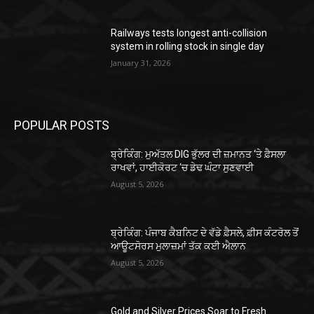
Railways tests longest anti-collision
system in rolling stock in single day
January 31, 2026
POPULAR POSTS
ਬ੍ਰੇਕਿੰਗ: ਮੁਅੱਤਲ DIG ਭੁੱਲਰ ਦੀ ਜ਼ਮਾਨਤ ‘ਤੇ ਫ਼ੈਸਲਾ
ਰਾਖਵਾਂ, ਹਾਈਕੋਰਟ ‘ਚ ਡੇਢ ਘੰਟਾ ਸੁਣਵਾਈ
August 5, 2026
ਬ੍ਰੇਕਿੰਗ: ਪੰਜਾਬ ਕੈਬਨਿਟ ਦੇ ਵੱਡੇ ਫ਼ੈਸਲੇ, ਫ਼ੀਸ ਕੰਟਰੋਲ ਤੋਂ
ਆਊਟਸੋਰਸ ਮੁਲਾਜ਼ਮਾਂ ਤੱਕ ਕਈ ਐਲਾਨ
August 5, 2026
Gold and Silver Prices Soar to Fresh