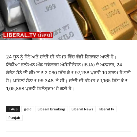
24 ਜੂਨ ਨੂੰ ਸੋਨੇ ਅਤੇ ਚਾਂਦੀ ਦੀ ਕੀਮਤ ਵਿੱਚ ਵੱਡੀ ਗਿਰਾਵਟ ਆਈ ਹੈ।
ਇੰਡੀਆ ਬੁਲੀਅਨ ਐਂਡ ਜਵੈਲਰਜ਼ ਐਸੋਸੀਏਸ਼ਨ (IBJA) ਦੇ ਅਨੁਸਾਰ, 24
ਕੈਰੇਟ ਸੋਨੇ ਦੀ ਕੀਮਤ ₹ 2,060 ਡਿੱਗ ਕੇ ₹ 97,288 ਪ੍ਰਤੀ 10 ਗ੍ਰਾਮ ਹੋ ਗਈ
ਹੈ। ਪਹਿਲਾਂ ਸੋਨਾ ₹ 99,348 ‘ਤੇ ਸੀ। ਚਾਂਦੀ ਦੀ ਕੀਮਤ ₹ 1,165 ਡਿੱਗ ਕੇ ₹
1,05,898 ਪ੍ਰਤੀ ਕਿਲੋਗ੍ਰਾਮ ਹੋ ਗਈ ਹੈ।
TAGS
gold
Libearl breaking
Liberal News
liberal tv
Punjab