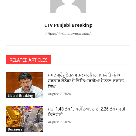
LTV Punjabi Breaking
https://theliberalworld.com/
RELATED ARTICLES
ਪੋਸਟ ਗ੍ਰੈਜੂਏਸ਼ਨ ਵਰਕ ਪਰਮਿਟ ਮਾਮਲੇ ‘ਤੇ ਪੰਜਾਬ
ਸਰਕਾਰ ਕੈਨੇਡਾ ਦੇ ਵਿਦਿਆਰਥੀਆਂ ਦੇ ਨਾਲ: ਰਵਜੋਤ
ਸਿੰਘ
August 7, 2026
Liberal Breaking
ਸੋਨਾ ₹1.48 ਲੱਖ ‘ਤੇ ਪਹੁੰਚਿਆ, ਚਾਂਦੀ ₹2.26 ਲੱਖ ਪ੍ਰਤੀ
ਕਿਲੋ ਹੋਈ
August 7, 2026
Business