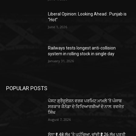
Liberal Opinion: Looking Ahead : Punjab is
“Hot”
June 1, 2026
Railways tests longest anti-collision
system in rolling stock in single day
January 31, 2026
POPULAR POSTS
ਪੋਸਟ ਗ੍ਰੈਜੂਏਸ਼ਨ ਵਰਕ ਪਰਮਿਟ ਮਾਮਲੇ ‘ਤੇ ਪੰਜਾਬ
ਸਰਕਾਰ ਕੈਨੇਡਾ ਦੇ ਵਿਦਿਆਰਥੀਆਂ ਦੇ ਨਾਲ: ਰਵਜੋਤ
ਸਿੰਘ
August 7, 2026
ਸੋਨਾ ₹1.48 ਲੱਖ ‘ਤੇ ਪਹੁੰਚਿਆ, ਚਾਂਦੀ ₹2.26 ਲੱਖ ਪ੍ਰਤੀ