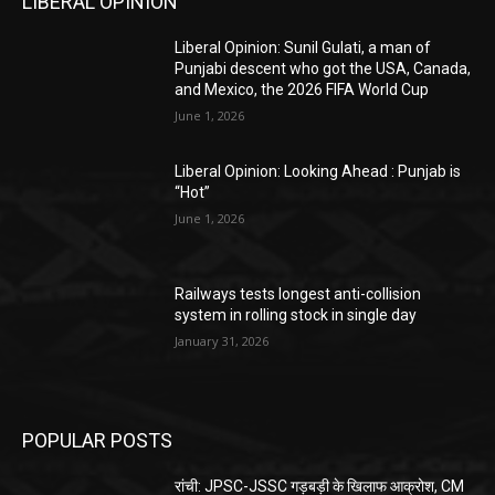
LIBERAL OPINION
Liberal Opinion: Sunil Gulati, a man of
Punjabi descent who got the USA, Canada,
and Mexico, the 2026 FIFA World Cup
June 1, 2026
Liberal Opinion: Looking Ahead : Punjab is
“Hot”
June 1, 2026
Railways tests longest anti-collision
system in rolling stock in single day
January 31, 2026
POPULAR POSTS
रांची: JPSC-JSSC गड़बड़ी के खिलाफ आक्रोश, CM