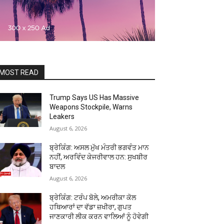
MOST READ
Trump Says US Has Massive
Weapons Stockpile, Warns
Leakers
August 6, 2026
ਬ੍ਰੇਕਿੰਗ: ਅਸਲ ਮੁੱਖ ਮੰਤਰੀ ਭਗਵੰਤ ਮਾਨ
ਨਹੀਂ, ਅਰਵਿੰਦ ਕੇਜਰੀਵਾਲ ਹਨ: ਸੁਖਬੀਰ
ਬਾਦਲ
August 6, 2026
ਬ੍ਰੇਕਿੰਗ: ਟਰੰਪ ਬੋਲੇ, ਅਮਰੀਕਾ ਕੋਲ
ਹਥਿਆਰਾਂ ਦਾ ਵੱਡਾ ਜ਼ਖੀਰਾ, ਗੁਪਤ
ਜਾਣਕਾਰੀ ਲੀਕ ਕਰਨ ਵਾਲਿਆਂ ਨੂੰ ਹੋਵੇਗੀ