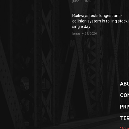
June 1, 2026
Railways tests longest anti-
collision system in rolling stock 
single day
January 31, 2026
AB
CO
PRI
TE
Voi