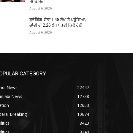
ਸਖ਼ਤ ਸਜ਼ਾ
August 6, 2026
ਬ੍ਰੇਕਿੰਗ: ਸੋਨਾ ₹1.48 ਲੱਖ ‘ਤੇ ਪਹੁੰਚਿਆ,
ਚਾਂਦੀ ਵੀ ₹2.26 ਲੱਖ ਪ੍ਰਤੀ ਕਿਲੋ ਹੋਈ
August 6, 2026
OPULAR CATEGORY
indi News
22447
unjabi News
12738
ation
12653
beral Breaking
10674
litics
8423
litics
8240