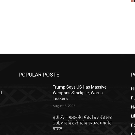
POPULAR POSTS
P
Trump Says US Has Massive
H
ot
Weapons Stockpile, Warns
P
Leakers
August 6, 2026
N
Li
ਬ੍ਰੇਕਿੰਗ: ਅਸਲ ਮੁੱਖ ਮੰਤਰੀ ਭਗਵੰਤ ਮਾਨ
:
ਨਹੀਂ, ਅਰਵਿੰਦ ਕੇਜਰੀਵਾਲ ਹਨ: ਸੁਖਬੀਰ
Po
ਬਾਦਲ
Po