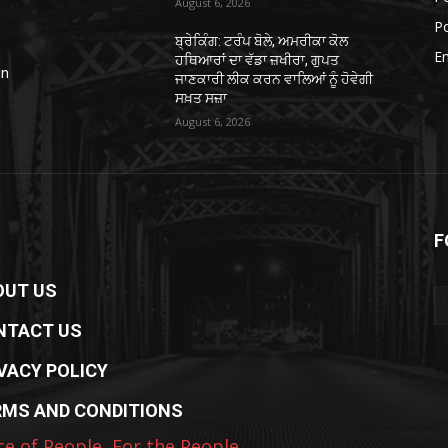
August 6, 2026
Po
ਬ੍ਰੇਕਿੰਗ: ਟਰੰਪ ਬੋਲੇ, ਅਮਰੀਕਾ ਕੋਲ
E
ਹਥਿਆਰਾਂ ਦਾ ਵੱਡਾ ਜ਼ਖੀਰਾ, ਗੁਪਤ
in
ਜਾਣਕਾਰੀ ਲੀਕ ਕਰਨ ਵਾਲਿਆਂ ਨੂੰ ਹੋਵੇਗੀ
ਸਖ਼ਤ ਸਜ਼ਾ
August 6, 2026
F
OUT US
NTACT US
VACY POLICY
RMS AND CONDITIONS
ce of People, For the People.