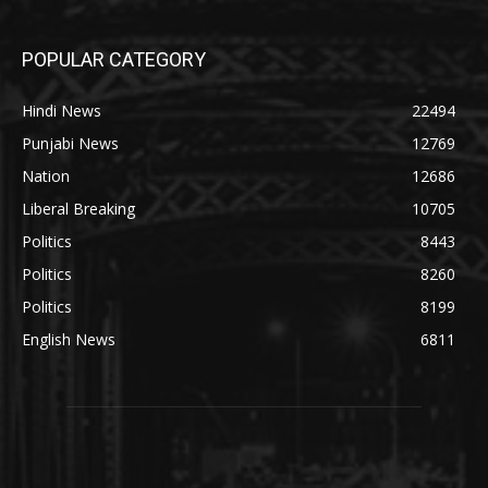
POPULAR CATEGORY
Hindi News
22494
Punjabi News
12769
Nation
12686
Liberal Breaking
10705
Politics
8443
Politics
8260
Politics
8199
English News
6811