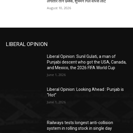
लगातार तीन छक्के, शुभमन गिल वापस लौटे
August 10, 2026
LIBERAL OPINION
Liberal Opinion: Sunil Gulati, a man of
Punjabi descent who got the USA, Canada,
and Mexico, the 2026 FIFA World Cup
June 1, 2026
Liberal Opinion: Looking Ahead : Punjab is
“Hot”
June 1, 2026
Railways tests longest anti-collision
system in rolling stock in single day