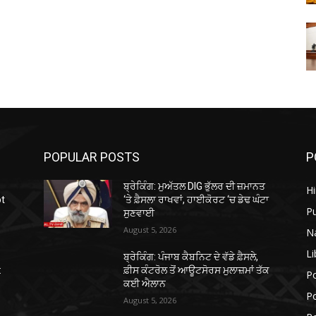
POPULAR POSTS
P
ਬ੍ਰੇਕਿੰਗ: ਮੁਅੱਤਲ DIG ਭੁੱਲਰ ਦੀ ਜ਼ਮਾਨਤ
H
ot
‘ਤੇ ਫ਼ੈਸਲਾ ਰਾਖਵਾਂ, ਹਾਈਕੋਰਟ ‘ਚ ਡੇਢ ਘੰਟਾ
P
ਸੁਣਵਾਈ
August 5, 2026
N
Li
ਬ੍ਰੇਕਿੰਗ: ਪੰਜਾਬ ਕੈਬਨਿਟ ਦੇ ਵੱਡੇ ਫ਼ੈਸਲੇ,
:
ਫ਼ੀਸ ਕੰਟਰੋਲ ਤੋਂ ਆਊਟਸੋਰਸ ਮੁਲਾਜ਼ਮਾਂ ਤੱਕ
Po
ਕਈ ਐਲਾਨ
Po
August 5, 2026