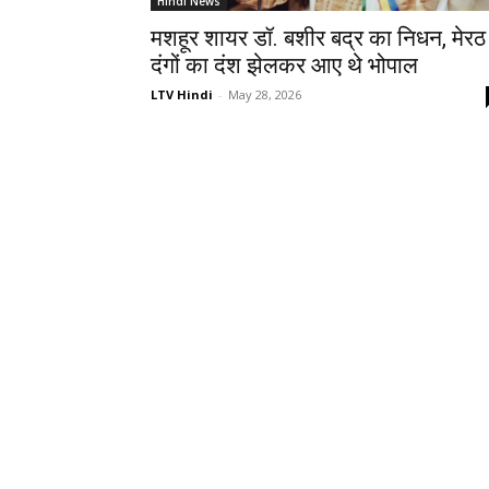
Hindi News
मशहूर शायर डॉ. बशीर बद्र का निधन, मेरठ
दंगों का दंश झेलकर आए थे भोपाल
LTV Hindi
-
May 28, 2026