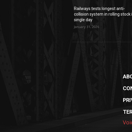
Railways tests longest anti-
collision system in rolling stock 
single day
January 31, 2026
AB
CO
PRI
TE
Voi