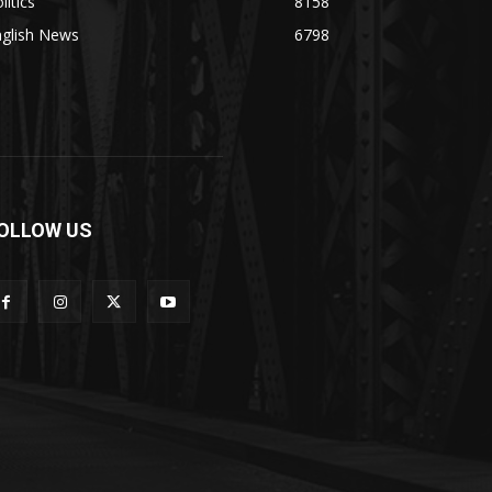
litics
8158
nglish News
6798
OLLOW US