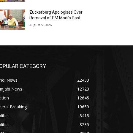
Zuckerberg Apologises Over
Removal of PM Modi’s Post
August 5, 2026
OPULAR CATEGORY
indi News
22433
unjabi News
12723
ation
12645
beral Breaking
10659
litics
8418
litics
8235