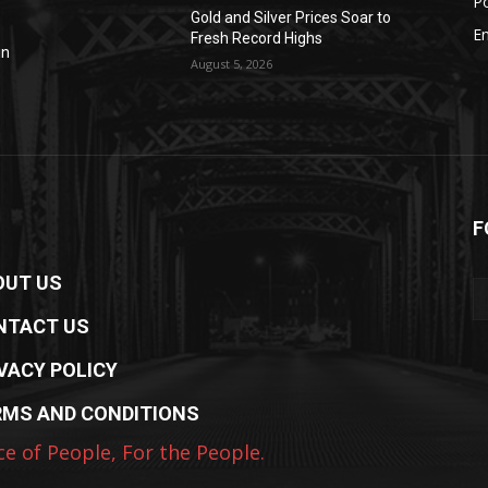
Po
Gold and Silver Prices Soar to
E
Fresh Record Highs
in
August 5, 2026
F
OUT US
NTACT US
VACY POLICY
RMS AND CONDITIONS
ce of People, For the People.