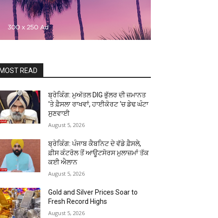
MOST READ
ਬ੍ਰੇਕਿੰਗ: ਮੁਅੱਤਲ DIG ਭੁੱਲਰ ਦੀ ਜ਼ਮਾਨਤ
‘ਤੇ ਫ਼ੈਸਲਾ ਰਾਖਵਾਂ, ਹਾਈਕੋਰਟ ‘ਚ ਡੇਢ ਘੰਟਾ
ਸੁਣਵਾਈ
August 5, 2026
ਬ੍ਰੇਕਿੰਗ: ਪੰਜਾਬ ਕੈਬਨਿਟ ਦੇ ਵੱਡੇ ਫ਼ੈਸਲੇ,
ਫ਼ੀਸ ਕੰਟਰੋਲ ਤੋਂ ਆਊਟਸੋਰਸ ਮੁਲਾਜ਼ਮਾਂ ਤੱਕ
ਕਈ ਐਲਾਨ
August 5, 2026
Gold and Silver Prices Soar to
Fresh Record Highs
August 5, 2026