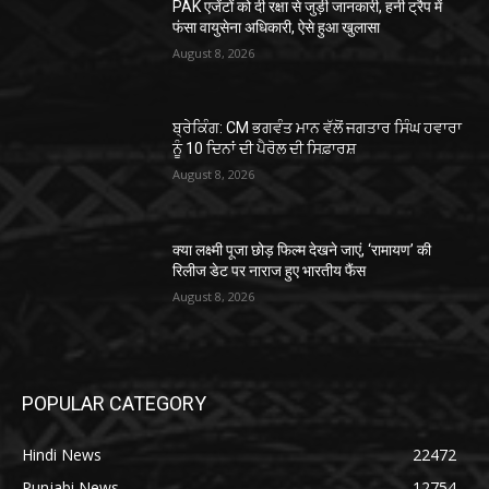
PAK एजेंटों को दी रक्षा से जुड़ी जानकारी, हनी ट्रैप में
फंसा वायुसेना अधिकारी, ऐसे हुआ खुलासा
August 8, 2026
ਬ੍ਰੇਕਿੰਗ: CM ਭਗਵੰਤ ਮਾਨ ਵੱਲੋਂ ਜਗਤਾਰ ਸਿੰਘ ਹਵਾਰਾ
ਨੂੰ 10 ਦਿਨਾਂ ਦੀ ਪੈਰੋਲ ਦੀ ਸਿਫ਼ਾਰਸ਼
August 8, 2026
क्या लक्ष्मी पूजा छोड़ फिल्म देखने जाएं, ‘रामायण’ की
रिलीज डेट पर नाराज हुए भारतीय फैंस
August 8, 2026
POPULAR CATEGORY
Hindi News
22472
Punjabi News
12754