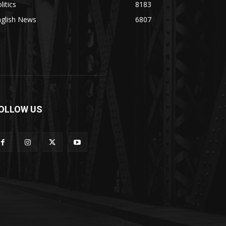
litics
8183
nglish News
6807
OLLOW US