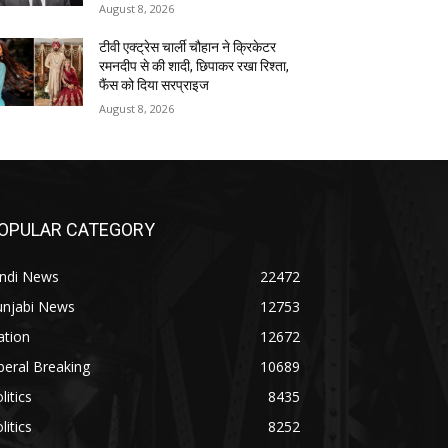
August 8, 2026
टीवी एक्ट्रेस चार्ली चौहान ने क्रिकेटर
रमनदीप से की शादी, छिपाकर रखा रिश्ता,
फैंस को दिया सरप्राइज
August 8, 2026
OPULAR CATEGORY
indi News
22472
unjabi News
12753
ation
12672
beral Breaking
10689
litics
8435
litics
8252