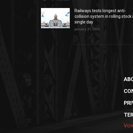
Railways tests longest anti-
collision system in rolling stock 
single day
January 31, 2026
AB
CO
PRI
TE
Voi