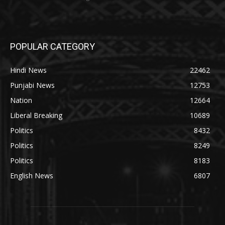
POPULAR CATEGORY
Hindi News
22462
Punjabi News
12753
Nation
12664
Liberal Breaking
10689
Politics
8432
Politics
8249
Politics
8183
English News
6807