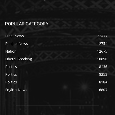
POPULAR CATEGORY
Hindi News
22477
Punjabi News
12754
Nation
12675
Liberal Breaking
10690
Politics
8436
Politics
8253
Politics
8184
English News
6807