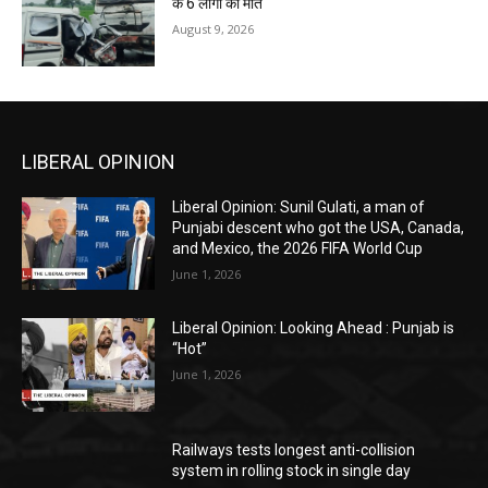
के 6 लोगों की मौत
August 9, 2026
LIBERAL OPINION
Liberal Opinion: Sunil Gulati, a man of
Punjabi descent who got the USA, Canada,
and Mexico, the 2026 FIFA World Cup
June 1, 2026
Liberal Opinion: Looking Ahead : Punjab is
“Hot”
June 1, 2026
Railways tests longest anti-collision
system in rolling stock in single day