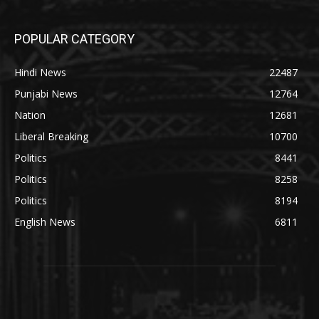
POPULAR CATEGORY
Hindi News
22487
Punjabi News
12764
Nation
12681
Liberal Breaking
10700
Politics
8441
Politics
8258
Politics
8194
English News
6811