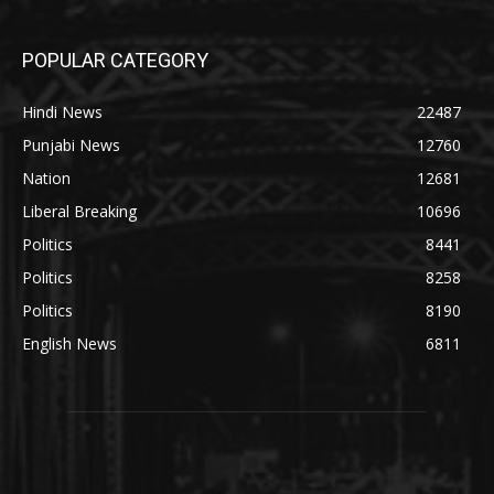
POPULAR CATEGORY
Hindi News
22487
Punjabi News
12760
Nation
12681
Liberal Breaking
10696
Politics
8441
Politics
8258
Politics
8190
English News
6811