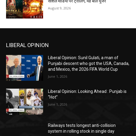
सोशल मीडिया पर ट्रोलिंग, यह बोले यूजर
August 9, 2026
LIBERAL OPINION
Liberal Opinion: Sunil Gulati, a man of
Punjabi descent who got the USA, Canada,
and Mexico, the 2026 FIFA World Cup
June 1, 2026
Liberal Opinion: Looking Ahead : Punjab is
“Hot”
June 1, 2026
Railways tests longest anti-collision
system in rolling stock in single day