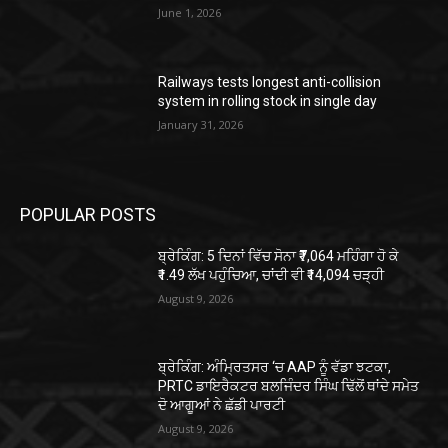
June 1, 2026
Railways tests longest anti-collision
system in rolling stock in single day
January 31, 2026
POPULAR POSTS
ਬ੍ਰੇਕਿੰਗ: 5 ਦਿਨਾਂ ਵਿੱਚ ਸੋਨਾ ₹7,064 ਮਹਿੰਗਾ ਹੋ ਕੇ
₹1.49 ਲੱਖ ਪਹੁੰਚਿਆ, ਚਾਂਦੀ ਵੀ ₹14,094 ਚੜ੍ਹੀ
August 9, 2026
ਬ੍ਰੇਕਿੰਗ: ਅੰਮ੍ਰਿਤਸਰ ‘ਚ AAP ਨੂੰ ਵੱਡਾ ਝਟਕਾ,
PRTC ਡਾਇਰੈਕਟਰ ਬਲਜਿੰਦਰ ਸਿੰਘ ਢਿੱਲੋਂ ਥਾਂਦੇ ਸਮੇਤ
ਦੋ ਆਗੂਆਂ ਨੇ ਛੱਡੀ ਪਾਰਟੀ
August 9, 2026