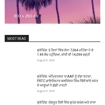
MOST READ
ਬ੍ਰੇਕਿੰਗ: 5 ਦਿਨਾਂ ਵਿੱਚ ਸੋਨਾ ₹7,064 ਮਹਿੰਗਾ ਹੋ ਕੇ
₹1.49 ਲੱਖ ਪਹੁੰਚਿਆ, ਚਾਂਦੀ ਵੀ ₹14,094 ਚੜ੍ਹੀ
August 9, 2026
ਬ੍ਰੇਕਿੰਗ: ਅੰਮ੍ਰਿਤਸਰ ‘ਚ AAP ਨੂੰ ਵੱਡਾ ਝਟਕਾ,
PRTC ਡਾਇਰੈਕਟਰ ਬਲਜਿੰਦਰ ਸਿੰਘ ਢਿੱਲੋਂ ਥਾਂਦੇ ਸਮੇਤ
ਦੋ ਆਗੂਆਂ ਨੇ ਛੱਡੀ ਪਾਰਟੀ
August 9, 2026
ਬ੍ਰੇਕਿੰਗ: ਸੰਗਰੂਰ ਰੈਲੀ ਵਿੱਚ ਭੁਪੇਸ਼ ਬਘੇਲ ਅਤੇ ਰਾਜਾ