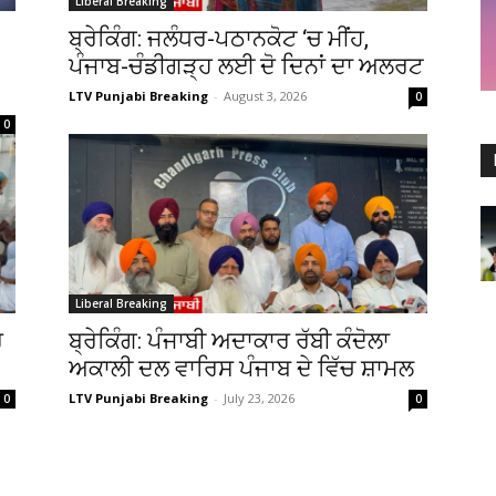
Liberal Breaking
ਬ੍ਰੇਕਿੰਗ: ਜਲੰਧਰ-ਪਠਾਨਕੋਟ ‘ਚ ਮੀਂਹ,
ਪੰਜਾਬ-ਚੰਡੀਗੜ੍ਹ ਲਈ ਦੋ ਦਿਨਾਂ ਦਾ ਅਲਰਟ
LTV Punjabi Breaking
-
August 3, 2026
0
0
Liberal Breaking
ਰ
ਬ੍ਰੇਕਿੰਗ: ਪੰਜਾਬੀ ਅਦਾਕਾਰ ਰੱਬੀ ਕੰਦੋਲਾ
ਅਕਾਲੀ ਦਲ ਵਾਰਿਸ ਪੰਜਾਬ ਦੇ ਵਿੱਚ ਸ਼ਾਮਲ
LTV Punjabi Breaking
-
July 23, 2026
0
0