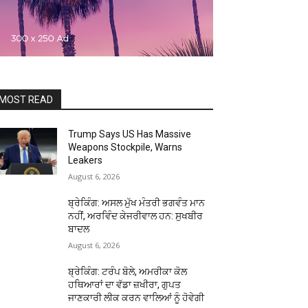
MOST READ
Trump Says US Has Massive
Weapons Stockpile, Warns
Leakers
August 6, 2026
ਬ੍ਰੇਕਿੰਗ: ਅਸਲ ਮੁੱਖ ਮੰਤਰੀ ਭਗਵੰਤ ਮਾਨ
ਨਹੀਂ, ਅਰਵਿੰਦ ਕੇਜਰੀਵਾਲ ਹਨ: ਸੁਖਬੀਰ
ਬਾਦਲ
August 6, 2026
ਬ੍ਰੇਕਿੰਗ: ਟਰੰਪ ਬੋਲੇ, ਅਮਰੀਕਾ ਕੋਲ
ਹਥਿਆਰਾਂ ਦਾ ਵੱਡਾ ਜ਼ਖੀਰਾ, ਗੁਪਤ
ਜਾਣਕਾਰੀ ਲੀਕ ਕਰਨ ਵਾਲਿਆਂ ਨੂੰ ਹੋਵੇਗੀ