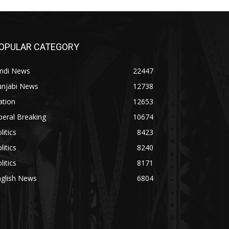
OPULAR CATEGORY
indi News
22447
unjabi News
12738
ation
12653
beral Breaking
10674
litics
8423
litics
8240
litics
8171
nglish News
6804