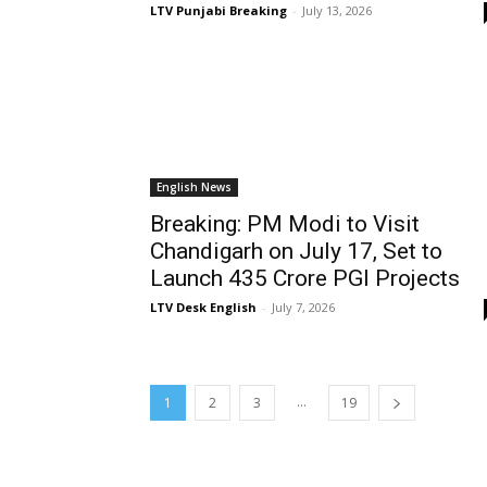
LTV Punjabi Breaking
-
July 13, 2026
English News
Breaking: PM Modi to Visit
Chandigarh on July 17, Set to
Launch ₹435 Crore PGI Projects
LTV Desk English
-
July 7, 2026
...
1
2
3
19