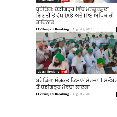
Liberal Breaking
ਬ੍ਰੇਕਿੰਗ: ਚੰਡੀਗੜ੍ਹ ਵਿੱਚ ਮਨਜ਼ੂਰਸ਼ੁਦਾ
ਗਿਣਤੀ ਤੋਂ ਵੱਧ IAS ਅਤੇ IPS ਅਧਿਕਾਰੀ
ਤਾਇਨਾਤ
LTV Punjabi Breaking
-
August 4, 2026
Liberal Breaking
ਬ੍ਰੇਕਿੰਗ: ਸੰਯੁਕਤ ਕਿਸਾਨ ਮੋਰਚਾ 1 ਸਤੰਬ
ਤੋਂ ਚੰਡੀਗੜ੍ਹ ਮੋਰਚਾ ਲਾਏਗਾ
LTV Punjabi Breaking
-
August 2, 2026