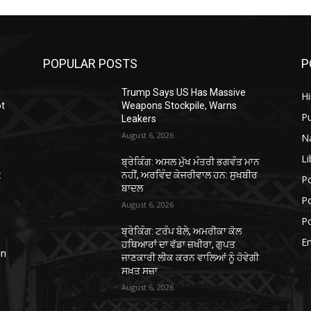
POPULAR POSTS
P
Trump Says US Has Massive
H
ot
Weapons Stockpile, Warns
P
Leakers
August 6, 2026
N
Li
ਬ੍ਰੇਕਿੰਗ: ਅਸਲ ਮੁੱਖ ਮੰਤਰੀ ਭਗਵੰਤ ਮਾਨ
:
ਨਹੀਂ, ਅਰਵਿੰਦ ਕੇਜਰੀਵਾਲ ਹਨ: ਸੁਖਬੀਰ
Po
ਬਾਦਲ
Po
August 6, 2026
Po
ਬ੍ਰੇਕਿੰਗ: ਟਰੰਪ ਬੋਲੇ, ਅਮਰੀਕਾ ਕੋਲ
E
ਹਥਿਆਰਾਂ ਦਾ ਵੱਡਾ ਜ਼ਖੀਰਾ, ਗੁਪਤ
in
ਜਾਣਕਾਰੀ ਲੀਕ ਕਰਨ ਵਾਲਿਆਂ ਨੂੰ ਹੋਵੇਗੀ
ਸਖ਼ਤ ਸਜ਼ਾ
August 6, 2026