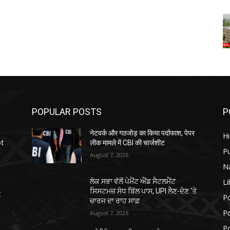
POPULAR POSTS
P
नेटवर्क और गठजोड़ का किया पर्दाफाश, पेपर
H
ot
लीक मामले में CBI की चार्जशीट
P
August 7, 2026
N
Li
ਲੋਕ ਸਭਾ ਵੱਲੋਂ ਪੇਮੈਂਟ ਐਂਡ ਸੈਟਲਮੈਂਟ
ਸਿਸਟਮਜ਼ ਸੋਧ ਬਿੱਲ ਪਾਸ, UPI ਲੈਣ-ਦੇਣ ‘ਤੇ
:
Po
ਚਾਰਜ ਦਾ ਰਾਹ ਸਾਫ਼
Po
August 7, 2026
Po