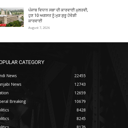
ਪੰਜਾਬ ਵਿਧਾਨ ਸਭਾ ਦੀ ਕਾਰਵਾਈ ਮੁਲਤਵੀ,
ਹੁਣ 10 ਅਗਸਤ ਨੂੰ ਮੁੜ ਸ਼ੁਰੂ ਹੋਵੇਗੀ
ਕਾਰਵਾਈ
August 7, 2026
OPULAR CATEGORY
indi News
22455
unjabi News
12743
ation
12659
beral Breaking
10679
litics
8428
litics
8245
litics
8176