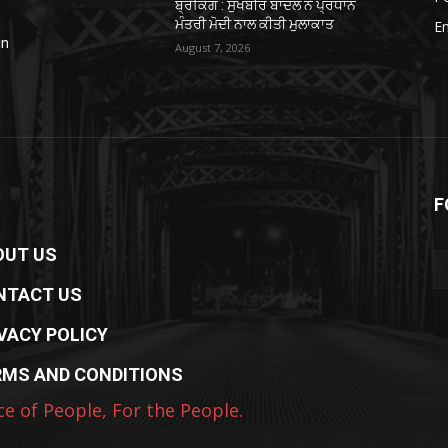
ਬ੍ਰੇਕਿੰਗ : ਸੁਖਬੀਰ ਬਾਦਲ ਨੇ ਪ੍ਰਧਾਨ
ਮੰਤਰੀ ਮੋਦੀ ਨਾਲ ਕੀਤੀ ਮੁਲਾਕਾਤ
E
in
August 7, 2026
F
OUT US
NTACT US
VACY POLICY
RMS AND CONDITIONS
ce of People, For the People.