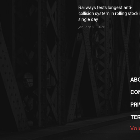
Railways tests longest anti-
collision system in rolling stock 
single day
January 31, 2026
AB
CO
PRI
TE
Voi