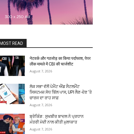
MOST READ
नेटवर्क और गठजोड़ का किया पर्दाफाश, पेपर
लीक मामले में CBI की चार्जशीट
August 7, 2026
ਲੋਕ ਸਭਾ ਵੱਲੋਂ ਪੇਮੈਂਟ ਐਂਡ ਸੈਟਲਮੈਂਟ
ਸਿਸਟਮਜ਼ ਸੋਧ ਬਿੱਲ ਪਾਸ, UPI ਲੈਣ-ਦੇਣ ‘ਤੇ
ਚਾਰਜ ਦਾ ਰਾਹ ਸਾਫ਼
August 7, 2026
ਬ੍ਰੇਕਿੰਗ : ਸੁਖਬੀਰ ਬਾਦਲ ਨੇ ਪ੍ਰਧਾਨ
ਮੰਤਰੀ ਮੋਦੀ ਨਾਲ ਕੀਤੀ ਮੁਲਾਕਾਤ
August 7, 2026