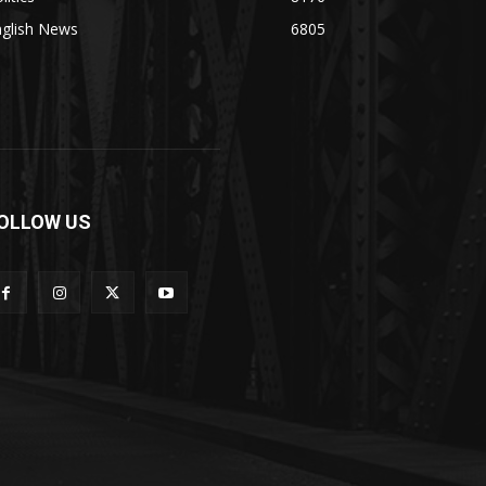
nglish News
6805
OLLOW US