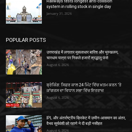
Railways tests longest anti-collision
system in rolling stock in single day
January 31, 2026
POPULAR POSTS
उत्तराखंड में लगातार मूसलाधार बारिश और भूस्खलन,
चारधाम यात्रा पर निकले हजारों श्रद्धालु फंसे
August 6, 2026
ਬ੍ਰੇਕਿੰਗ: ਸਿਫ਼ਰ ਕਾਲ 24 ਮਿੰਟ ਵਿੱਚ ਖ਼ਤਮ ਕਰਨ ‘ਤੇ
ਕਾਂਗਰਸ ਦਾ ਵਿਧਾਨ ਸਭਾ ਵਿੱਚ ਇਤਰਾਜ਼
August 6, 2026
IPL और अंतर्राष्ट्रीय क्रिकेट में ज़मीन-आसमान का अंतर,
वैभव सूर्यवंशी को रहाणे ने दी बड़ी नसीहत
August 6, 2026