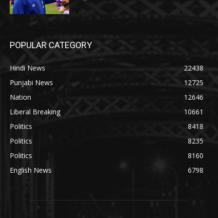
POPULAR CATEGORY
Hindi News
22438
Punjabi News
12725
Nation
12646
Liberal Breaking
10661
Politics
8418
Politics
8235
Politics
8160
English News
6798