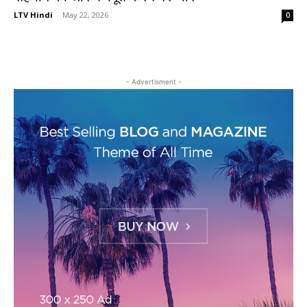
LTV Hindi
-
May 22, 2026
0
- Advertisment -