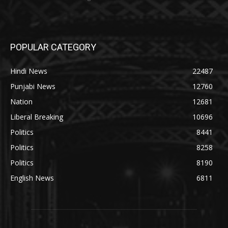
POPULAR CATEGORY
Hindi News
22487
Punjabi News
12760
Nation
12681
Liberal Breaking
10696
Politics
8441
Politics
8258
Politics
8190
English News
6811